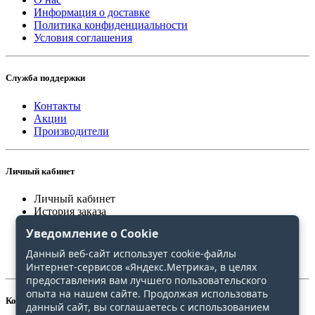
Информация о доставке
Политика конфиденциальности
Условия соглашения
Служба поддержки
Контакты
Акции
Производители
Личный кабинет
Личный кабинет
История заказа
Закладки
Уведомление о Cookie
Сравнение
Данный веб-сайт использует cookie-файлы
Интернет-сервисов «Яндекс.Метрика», в целях
предоставления вам лучшего пользовательского
опыта на нашем сайте. Продолжая использовать
Контакты
данный сайт, вы соглашаетесь с использованием