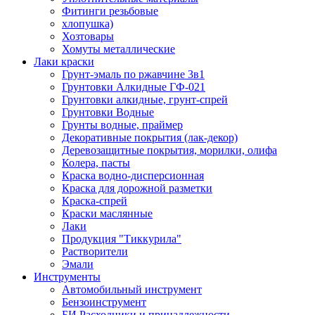
Фитинги резьбовые
хлопушка)
Хозтовары
Хомуты металлические
Лаки краски
Грунт-эмаль по ржавчине 3в1
Грунтовки Алкидные ГФ-021
Грунтовки алкидные, грунт-спрей
Грунтовки Водные
Грунты водные, праймер
Декоративные покрытия (лак-декор)
Деревозащитные покрытия, морилки, олифа
Колера, пасты
Краска водно-дисперсионная
Краска для дорожной разметки
Краска-спрей
Краски маслянные
Лаки
Продукция "Тиккурила"
Растворители
Эмали
Инструменты
Автомобильный инструмент
Бензоинструмент
БИ.Расходники и принадлежности