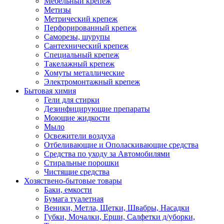
Мебельный крепеж
Метизы
Метрический крепеж
Перфорированный крепеж
Саморезы, шурупы
Сантехнический крепеж
Специальный крепеж
Такелажный крепеж
Хомуты металлические
Электромонтажный крепеж
Бытовая химия
Гели для стирки
Дезинфицирующие препараты
Моющие жидкости
Мыло
Освежители воздуха
Отбеливающие и Ополаскивающие средства
Средства по уходу за Автомобилями
Стиральные порошки
Чистящие средства
Хозяствено-бытовые товары
Баки, емкости
Бумага туалетная
Веники, Метла, Щетки, Швабры, Насадки
Губки, Мочалки, Ерши, Салфетки д/уборки,