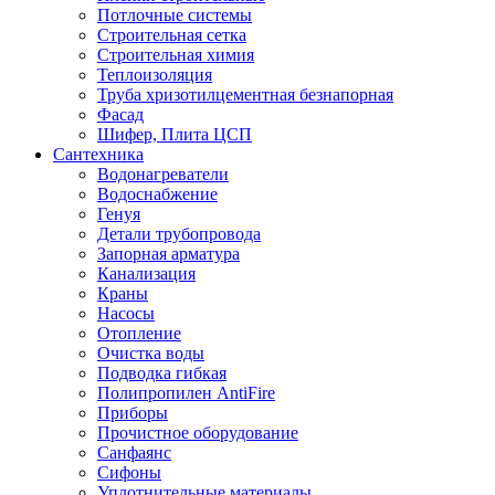
Потлочные системы
Строительная сетка
Строительная химия
Теплоизоляция
Труба хризотилцементная безнапорная
Фасад
Шифер, Плита ЦСП
Сантехника
Водонагреватели
Водоснабжение
Генуя
Детали трубопровода
Запорная арматура
Канализация
Краны
Насосы
Отопление
Очистка воды
Подводка гибкая
Полипропилен AntiFire
Приборы
Прочистное оборудование
Санфаянс
Сифоны
Уплотнительные материалы