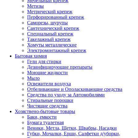
Мебельный крепеж
Метизы
Метрический крепеж
Перфорированный крепеж
Саморезы, шурупы
Сантехнический крепеж
Специальный крепеж
Такелажный крепеж
Хомуты металлические
Электромонтажный крепеж
Бытовая химия
Гели для стирки
Дезинфицирующие препараты
Моющие жидкости
Мыло
Освежители воздуха
Отбеливающие и Ополаскивающие средства
Средства по уходу за Автомобилями
Стиральные порошки
Чистящие средства
Хозяствено-бытовые товары
Баки, емкости
Бумага туалетная
Веники, Метла, Щетки, Швабры, Насадки
Губки, Мочалки, Ерши, Салфетки д/уборки,