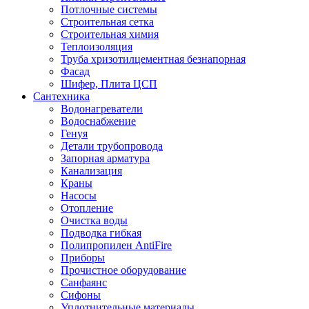
Потлочные системы
Строительная сетка
Строительная химия
Теплоизоляция
Труба хризотилцементная безнапорная
Фасад
Шифер, Плита ЦСП
Сантехника
Водонагреватели
Водоснабжение
Генуя
Детали трубопровода
Запорная арматура
Канализация
Краны
Насосы
Отопление
Очистка воды
Подводка гибкая
Полипропилен AntiFire
Приборы
Прочистное оборудование
Санфаянс
Сифоны
Уплотнительные материалы