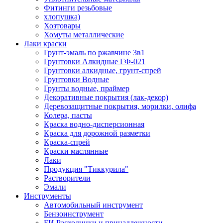
Фитинги резьбовые
хлопушка)
Хозтовары
Хомуты металлические
Лаки краски
Грунт-эмаль по ржавчине 3в1
Грунтовки Алкидные ГФ-021
Грунтовки алкидные, грунт-спрей
Грунтовки Водные
Грунты водные, праймер
Декоративные покрытия (лак-декор)
Деревозащитные покрытия, морилки, олифа
Колера, пасты
Краска водно-дисперсионная
Краска для дорожной разметки
Краска-спрей
Краски маслянные
Лаки
Продукция "Тиккурила"
Растворители
Эмали
Инструменты
Автомобильный инструмент
Бензоинструмент
БИ.Расходники и принадлежности