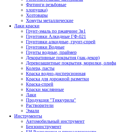
Фитинги резьбовые
хлопушка)
Хозтовары
Хомуты металлические
Лаки краски
Грунт-эмаль по ржавчине 3в1
Грунтовки Алкидные ГФ-021
Грунтовки алкидные, грунт-спрей
Грунтовки Водные
Грунты водные, праймер
Декоративные покрытия (лак-декор)
Деревозащитные покрытия, морилки, олифа
Колера, пасты
Краска водно-дисперсионная
Краска для дорожной разметки
Краска-спрей
Краски маслянные
Лаки
Продукция "Тиккурила"
Растворители
Эмали
Инструменты
Автомобильный инструмент
Бензоинструмент
БИ.Расходники и принадлежности