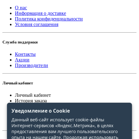
О нас
Информация о доставке
Политика конфиденциальности
Условия соглашения
Служба поддержки
Контакты
Акции
Производители
Личный кабинет
Личный кабинет
История заказа
Закладки
Уведомление о Cookie
Сравнение
Данный веб-сайт использует cookie-файлы
Интернет-сервисов «Яндекс.Метрика», в целях
предоставления вам лучшего пользовательского
опыта на нашем сайте. Продолжая использовать