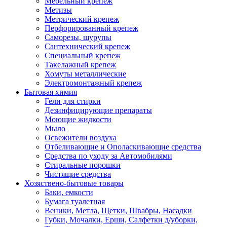
Мебельный крепеж
Метизы
Метрический крепеж
Перфорированный крепеж
Саморезы, шурупы
Сантехнический крепеж
Специальный крепеж
Такелажный крепеж
Хомуты металлические
Электромонтажный крепеж
Бытовая химия
Гели для стирки
Дезинфицирующие препараты
Моющие жидкости
Мыло
Освежители воздуха
Отбеливающие и Ополаскивающие средства
Средства по уходу за Автомобилями
Стиральные порошки
Чистящие средства
Хозяствено-бытовые товары
Баки, емкости
Бумага туалетная
Веники, Метла, Щетки, Швабры, Насадки
Губки, Мочалки, Ерши, Салфетки д/уборки,