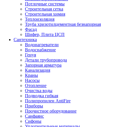
Потлочные системы
Строительная сетка
Строительная химия
Теплоизоляция
Труба хризотилцементная безнапорная
Фасад
Шифер, Плита ЦСП
Сантехника
Водонагреватели
Водоснабжение
Генуя
Детали трубопровода
Запорная арматура
Канализация
Краны
Насосы
Отопление
Очистка воды
Подводка гибкая
Полипропилен AntiFire
Приборы
Прочистное оборудование
Санфаянс
Сифоны
Уплотнительные материалы