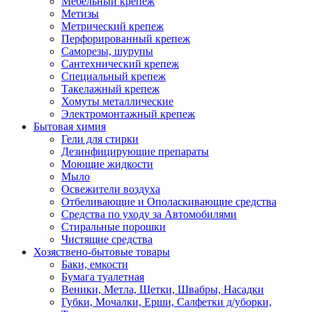
Мебельный крепеж
Метизы
Метрический крепеж
Перфорированный крепеж
Саморезы, шурупы
Сантехнический крепеж
Специальный крепеж
Такелажный крепеж
Хомуты металлические
Электромонтажный крепеж
Бытовая химия
Гели для стирки
Дезинфицирующие препараты
Моющие жидкости
Мыло
Освежители воздуха
Отбеливающие и Ополаскивающие средства
Средства по уходу за Автомобилями
Стиральные порошки
Чистящие средства
Хозяствено-бытовые товары
Баки, емкости
Бумага туалетная
Веники, Метла, Щетки, Швабры, Насадки
Губки, Мочалки, Ерши, Салфетки д/уборки,