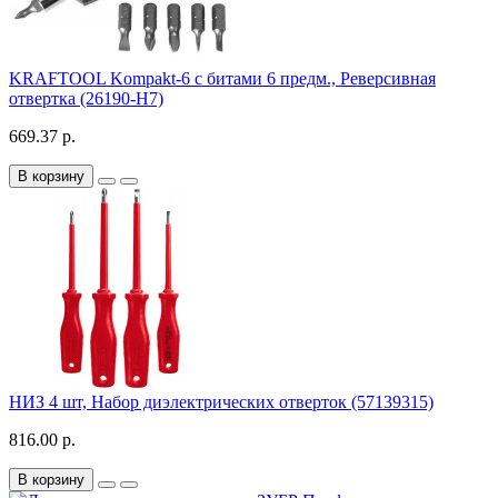
KRAFTOOL Kompakt-6 с битами 6 предм., Реверсивная
отвертка (26190-H7)
669.37 р.
В корзину
НИЗ 4 шт, Набор диэлектрических отверток (57139315)
816.00 р.
В корзину