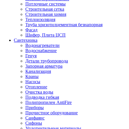
Потлочные системы
Строительная сетка
Строительная химия
Теплоизоляция
Труба хризотилцементная безнапорная
Фасад
Шифер, Плита ЦСП
Сантехника
Водонагреватели
Водоснабжение
Генуя
Детали трубопровода
Запорная арматура
Канализация
Краны
Насосы
Отопление
Очистка воды
Подводка гибкая
Полипропилен AntiFire
Приборы
Прочистное оборудование
Санфаянс
Сифоны
Уплотнительные материалы