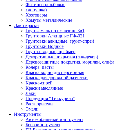
Фитинги резьбовые
хлопушка)
Хозтовары
Хомуты металлические
Лаки краски
Грунт-эмаль по ржавчине 3в1
Грунтовки Алкидные ГФ-021
Грунтовки алкидные, грунт-спрей
Грунтовки Водные
Грунты водные, праймер
Декоративные покрытия (лак-декор)
Деревозащитные покрытия, морилки, олифа
Колера, пасты
Краска водно-дисперсионная
Краска для дорожной разметки
Краска-спрей
Краски маслянные
Лаки
Продукция "Тиккурила"
Растворители
Эмали
Инструменты
Автомобильный инструмент
Бензоинструмент
БИ.Расходники и принадлежности