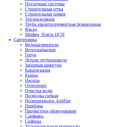
Потлочные системы
Строительная сетка
Строительная химия
Теплоизоляция
Труба хризотилцементная безнапорная
Фасад
Шифер, Плита ЦСП
Сантехника
Водонагреватели
Водоснабжение
Генуя
Детали трубопровода
Запорная арматура
Канализация
Краны
Насосы
Отопление
Очистка воды
Подводка гибкая
Полипропилен AntiFire
Приборы
Прочистное оборудование
Санфаянс
Сифоны
Уплотнительные материалы