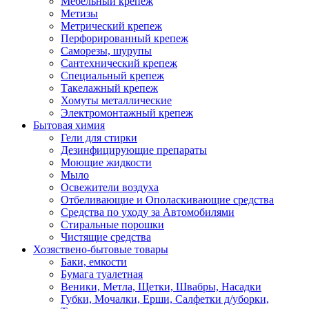
Мебельный крепеж
Метизы
Метрический крепеж
Перфорированный крепеж
Саморезы, шурупы
Сантехнический крепеж
Специальный крепеж
Такелажный крепеж
Хомуты металлические
Электромонтажный крепеж
Бытовая химия
Гели для стирки
Дезинфицирующие препараты
Моющие жидкости
Мыло
Освежители воздуха
Отбеливающие и Ополаскивающие средства
Средства по уходу за Автомобилями
Стиральные порошки
Чистящие средства
Хозяствено-бытовые товары
Баки, емкости
Бумага туалетная
Веники, Метла, Щетки, Швабры, Насадки
Губки, Мочалки, Ерши, Салфетки д/уборки,