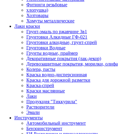
Фитинги резьбовые
хлопушка)
Хозтовары
Хомуты металлические
Лаки краски
Грунт-эмаль по ржавчине 3в1
Грунтовки Алкидные ГФ-021
Грунтовки алкидные, грунт-спрей
Грунтовки Водные
Грунты водные, праймер
Декоративные покрытия (лак-декор)
Деревозащитные покрытия, морилки, олифа
Колера, пасты
Краска водно-дисперсионная
Краска для дорожной разметки
Краска-спрей
Краски маслянные
Лаки
Продукция "Тиккурила"
Растворители
Эмали
Инструменты
Автомобильный инструмент
Бензоинструмент
БИ.Расходники и принадлежности