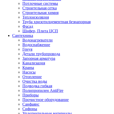
Потлочные системы
Строительная сетка
Строительная химия
Теплоизоляция
Труба хризотилцементная безнапорная
Фасад
Шифер, Плита ЦСП
Сантехника
Водонагреватели
Водоснабжение
Генуя
Детали трубопровода
Запорная арматура
Канализация
Краны
Насосы
Отопление
Очистка воды
Подводка гибкая
Полипропилен AntiFire
Приборы
Прочистное оборудование
Санфаянс
Сифоны
Уплотнительные материалы