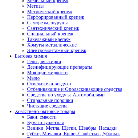
Мебельный крепеж
Метизы
Метрический крепеж
Перфорированный крепеж
Саморезы, шурупы
Сантехнический крепеж
Специальный крепеж
Такелажный крепеж
Хомуты металлические
Электромонтажный крепеж
Бытовая химия
Гели для стирки
Дезинфицирующие препараты
Моющие жидкости
Мыло
Освежители воздуха
Отбеливающие и Ополаскивающие средства
Средства по уходу за Автомобилями
Стиральные порошки
Чистящие средства
Хозяствено-бытовые товары
Баки, емкости
Бумага туалетная
Веники, Метла, Щетки, Швабры, Насадки
Губки, Мочалки, Ерши, Салфетки д/уборки,