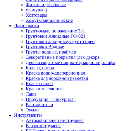
Фитинги резьбовые
хлопушка)
Хозтовары
Хомуты металлические
Лаки краски
Грунт-эмаль по ржавчине 3в1
Грунтовки Алкидные ГФ-021
Грунтовки алкидные, грунт-спрей
Грунтовки Водные
Грунты водные, праймер
Декоративные покрытия (лак-декор)
Деревозащитные покрытия, морилки, олифа
Колера, пасты
Краска водно-дисперсионная
Краска для дорожной разметки
Краска-спрей
Краски маслянные
Лаки
Продукция "Тиккурила"
Растворители
Эмали
Инструменты
Автомобильный инструмент
Бензоинструмент
БИ.Расходники и принадлежности