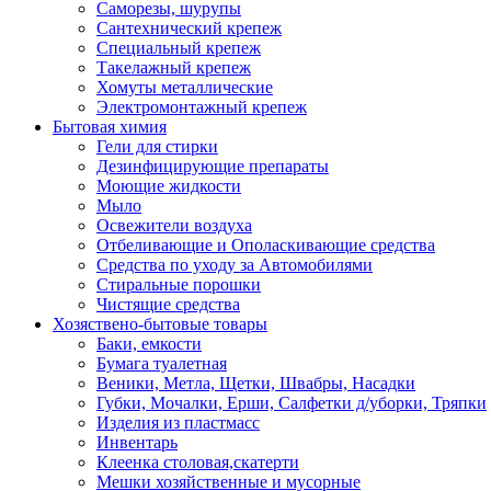
Саморезы, шурупы
Сантехнический крепеж
Специальный крепеж
Такелажный крепеж
Хомуты металлические
Электромонтажный крепеж
Бытовая химия
Гели для стирки
Дезинфицирующие препараты
Моющие жидкости
Мыло
Освежители воздуха
Отбеливающие и Ополаскивающие средства
Средства по уходу за Автомобилями
Стиральные порошки
Чистящие средства
Хозяствено-бытовые товары
Баки, емкости
Бумага туалетная
Веники, Метла, Щетки, Швабры, Насадки
Губки, Мочалки, Ерши, Салфетки д/уборки, Тряпки
Изделия из пластмасс
Инвентарь
Клеенка столовая,скатерти
Мешки хозяйственные и мусорные