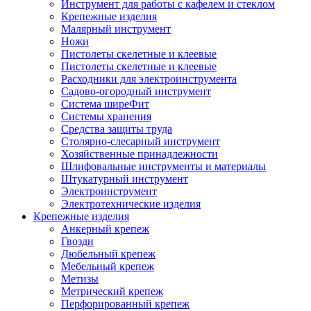
Инструмент для работы с кафелем и стеклом
Крепежные изделия
Малярный инструмент
Ножи
Пистолеты скелетные и клеевые
Пистолеты скелетные и клеевые
Расходники для электроинструмента
Садово-огородный инструмент
Система ширеФит
Системы хранения
Средства защиты труда
Столярно-слесарный инструмент
Хозяйственные принадлежности
Шлифовальные инструменты и материалы
Штукатурный инструмент
Электроинструмент
Электротехнические изделия
Крепежные изделия
Анкерный крепеж
Гвозди
Дюбельный крепеж
Мебельный крепеж
Метизы
Метрический крепеж
Перфорированный крепеж