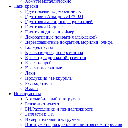
Хомуты металлические
Лаки краски
Грунт-эмаль по ржавчине 3в1
Грунтовки Алкидные ГФ-021
Грунтовки алкидные, грунт-спрей
Грунтовки Водные
Грунты водные, праймер
Декоративные покрытия (лак-декор)
Деревозащитные покрытия, морилки, олифа
Колера, пасты
Краска водно-дисперсионная
Краска для дорожной разметки
Краска-спрей
Краски маслянные
Лаки
Продукция "Тиккурила"
Растворители
Эмали
Инструменты
Автомобильный инструмент
Бензоинструмент
БИ.Расходники и принадлежности
Запчасти к ЭИ
Измерительный инструмент
Инструмент для крепления листовых материалов