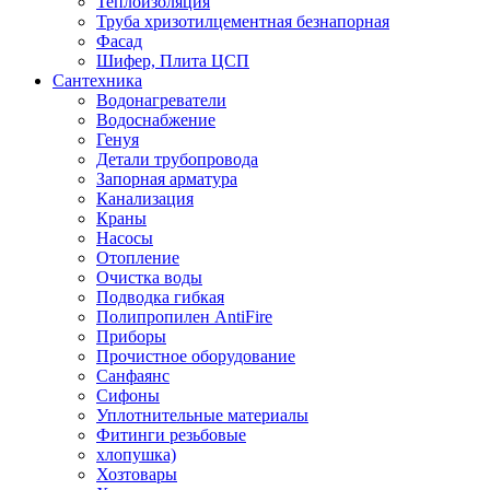
Теплоизоляция
Труба хризотилцементная безнапорная
Фасад
Шифер, Плита ЦСП
Сантехника
Водонагреватели
Водоснабжение
Генуя
Детали трубопровода
Запорная арматура
Канализация
Краны
Насосы
Отопление
Очистка воды
Подводка гибкая
Полипропилен AntiFire
Приборы
Прочистное оборудование
Санфаянс
Сифоны
Уплотнительные материалы
Фитинги резьбовые
хлопушка)
Хозтовары