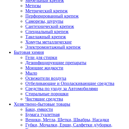
Мебельный крепеж
Метизы
Метрический крепеж
Перфорированный крепеж
Саморезы, шурупы
Сантехнический крепеж
Специальный крепеж
Такелажный крепеж
Хомуты металлические
Электромонтажный крепеж
Бытовая химия
Гели для стирки
Дезинфицирующие препараты
Моющие жидкости
Мыло
Освежители воздуха
Отбеливающие и Ополаскивающие средства
Средства по уходу за Автомобилями
Стиральные порошки
Чистящие средства
Хозяствено-бытовые товары
Баки, емкости
Бумага туалетная
Веники, Метла, Щетки, Швабры, Насадки
Губки, Мочалки, Ерши, Салфетки д/уборки,