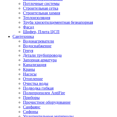
Потлочные системы
Строительная сетка
Строительная химия
Теплоизоляция
Труба хризотилцементная безнапорная
Фасад
Шифер, Плита ЦСП
Сантехника
Водонагреватели
Водоснабжение
Генуя
Детали трубопровода
Запорная арматура
Канализация
Краны
Насосы
Отопление
Очистка воды
Подводка гибкая
Полипропилен AntiFire
Приборы
Прочистное оборудование
Санфаянс
Сифоны
Уплотнительные материалы