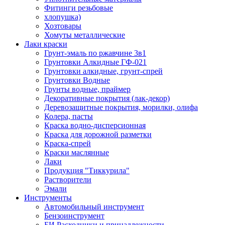
Фитинги резьбовые
хлопушка)
Хозтовары
Хомуты металлические
Лаки краски
Грунт-эмаль по ржавчине 3в1
Грунтовки Алкидные ГФ-021
Грунтовки алкидные, грунт-спрей
Грунтовки Водные
Грунты водные, праймер
Декоративные покрытия (лак-декор)
Деревозащитные покрытия, морилки, олифа
Колера, пасты
Краска водно-дисперсионная
Краска для дорожной разметки
Краска-спрей
Краски маслянные
Лаки
Продукция "Тиккурила"
Растворители
Эмали
Инструменты
Автомобильный инструмент
Бензоинструмент
БИ.Расходники и принадлежности