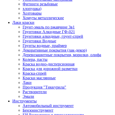
Фитинги резьбовые
хлопушка)
Хозтовары
Хомуты металлические
Лаки краски
Грунт-эмаль по ржавчине 3в1
Грунтовки Алкидные ГФ-021
Грунтовки алкидные, грунт-спрей
Грунтовки Водные
Грунты водные, праймер
Декоративные покрытия (лак-декор)
Деревозащитные покрытия, морилки, олифа
Колера, пасты
Краска водно-дисперсионная
Краска для дорожной разметки
Краска-спрей
Краски маслянные
Лаки
Продукция "Тиккурила"
Растворители
Эмали
Инструменты
Автомобильный инструмент
Бензоинструмент
БИ.Расходники и принадлежности