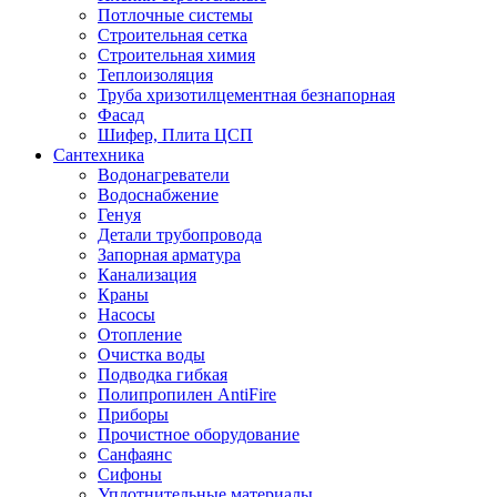
Потлочные системы
Строительная сетка
Строительная химия
Теплоизоляция
Труба хризотилцементная безнапорная
Фасад
Шифер, Плита ЦСП
Сантехника
Водонагреватели
Водоснабжение
Генуя
Детали трубопровода
Запорная арматура
Канализация
Краны
Насосы
Отопление
Очистка воды
Подводка гибкая
Полипропилен AntiFire
Приборы
Прочистное оборудование
Санфаянс
Сифоны
Уплотнительные материалы