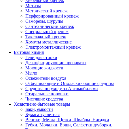
Мебельный крепеж
Метизы
Метрический крепеж
Перфорированный крепеж
Саморезы, шурупы
Сантехнический крепеж
Специальный крепеж
Такелажный крепеж
Хомуты металлические
Электромонтажный крепеж
Бытовая химия
Гели для стирки
Дезинфицирующие препараты
Моющие жидкости
Мыло
Освежители воздуха
Отбеливающие и Ополаскивающие средства
Средства по уходу за Автомобилями
Стиральные порошки
Чистящие средства
Хозяствено-бытовые товары
Баки, емкости
Бумага туалетная
Веники, Метла, Щетки, Швабры, Насадки
Губки, Мочалки, Ерши, Салфетки д/уборки,