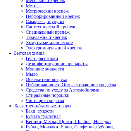
Мебельный крепеж
Метизы
Метрический крепеж
Перфорированный крепеж
Саморезы, шурупы
Сантехнический крепеж
Специальный крепеж
Такелажный крепеж
Хомуты металлические
Электромонтажный крепеж
Бытовая химия
Гели для стирки
Дезинфицирующие препараты
Моющие жидкости
Мыло
Освежители воздуха
Отбеливающие и Ополаскивающие средства
Средства по уходу за Автомобилями
Стиральные порошки
Чистящие средства
Хозяствено-бытовые товары
Баки, емкости
Бумага туалетная
Веники, Метла, Щетки, Швабры, Насадки
Губки, Мочалки, Ерши, Салфетки д/уборки,