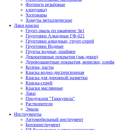
Фитинги резьбовые
хлопушка)
Хозтовары
Хомуты металлические
Лаки краски
Грунт-эмаль по ржавчине 3в1
Грунтовки Алкидные ГФ-021
Грунтовки алкидные, грунт-спрей
Грунтовки Водные
Грунты водные, праймер
Декоративные покрытия (лак-декор)
Деревозащитные покрытия, морилки, олифа
Колера, пасты
Краска водно-дисперсионная
Краска для дорожной разметки
Краска-спрей
Краски маслянные
Лаки
Продукция "Тиккурила"
Растворители
Эмали
Инструменты
Автомобильный инструмент
Бензоинструмент
БИ.Расходники и принадлежности