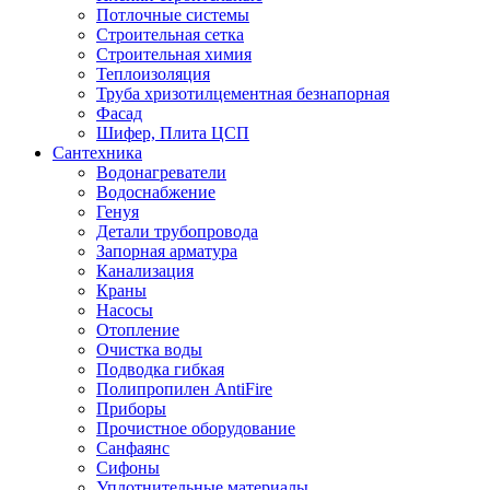
Потлочные системы
Строительная сетка
Строительная химия
Теплоизоляция
Труба хризотилцементная безнапорная
Фасад
Шифер, Плита ЦСП
Сантехника
Водонагреватели
Водоснабжение
Генуя
Детали трубопровода
Запорная арматура
Канализация
Краны
Насосы
Отопление
Очистка воды
Подводка гибкая
Полипропилен AntiFire
Приборы
Прочистное оборудование
Санфаянс
Сифоны
Уплотнительные материалы