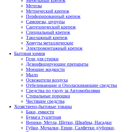
Мебельный крепеж
Метизы
Метрический крепеж
Перфорированный крепеж
Саморезы, шурупы
Сантехнический крепеж
Специальный крепеж
Такелажный крепеж
Хомуты металлические
Электромонтажный крепеж
Бытовая химия
Гели для стирки
Дезинфицирующие препараты
Моющие жидкости
Мыло
Освежители воздуха
Отбеливающие и Ополаскивающие средства
Средства по уходу за Автомобилями
Стиральные порошки
Чистящие средства
Хозяствено-бытовые товары
Баки, емкости
Бумага туалетная
Веники, Метла, Щетки, Швабры, Насадки
Губки, Мочалки, Ерши, Салфетки д/уборки,