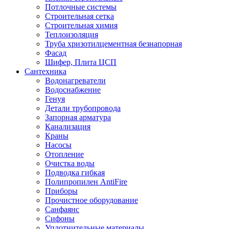
Потлочные системы
Строительная сетка
Строительная химия
Теплоизоляция
Труба хризотилцементная безнапорная
Фасад
Шифер, Плита ЦСП
Сантехника
Водонагреватели
Водоснабжение
Генуя
Детали трубопровода
Запорная арматура
Канализация
Краны
Насосы
Отопление
Очистка воды
Подводка гибкая
Полипропилен AntiFire
Приборы
Прочистное оборудование
Санфаянс
Сифоны
Уплотнительные материалы