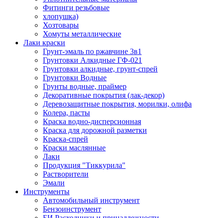
Фитинги резьбовые
хлопушка)
Хозтовары
Хомуты металлические
Лаки краски
Грунт-эмаль по ржавчине 3в1
Грунтовки Алкидные ГФ-021
Грунтовки алкидные, грунт-спрей
Грунтовки Водные
Грунты водные, праймер
Декоративные покрытия (лак-декор)
Деревозащитные покрытия, морилки, олифа
Колера, пасты
Краска водно-дисперсионная
Краска для дорожной разметки
Краска-спрей
Краски маслянные
Лаки
Продукция "Тиккурила"
Растворители
Эмали
Инструменты
Автомобильный инструмент
Бензоинструмент
БИ.Расходники и принадлежности