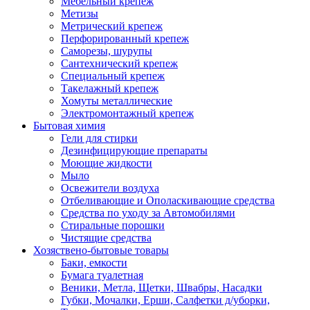
Мебельный крепеж
Метизы
Метрический крепеж
Перфорированный крепеж
Саморезы, шурупы
Сантехнический крепеж
Специальный крепеж
Такелажный крепеж
Хомуты металлические
Электромонтажный крепеж
Бытовая химия
Гели для стирки
Дезинфицирующие препараты
Моющие жидкости
Мыло
Освежители воздуха
Отбеливающие и Ополаскивающие средства
Средства по уходу за Автомобилями
Стиральные порошки
Чистящие средства
Хозяствено-бытовые товары
Баки, емкости
Бумага туалетная
Веники, Метла, Щетки, Швабры, Насадки
Губки, Мочалки, Ерши, Салфетки д/уборки,