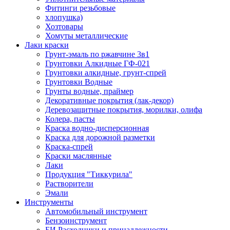
Фитинги резьбовые
хлопушка)
Хозтовары
Хомуты металлические
Лаки краски
Грунт-эмаль по ржавчине 3в1
Грунтовки Алкидные ГФ-021
Грунтовки алкидные, грунт-спрей
Грунтовки Водные
Грунты водные, праймер
Декоративные покрытия (лак-декор)
Деревозащитные покрытия, морилки, олифа
Колера, пасты
Краска водно-дисперсионная
Краска для дорожной разметки
Краска-спрей
Краски маслянные
Лаки
Продукция "Тиккурила"
Растворители
Эмали
Инструменты
Автомобильный инструмент
Бензоинструмент
БИ.Расходники и принадлежности