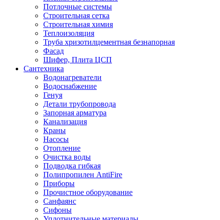
Потлочные системы
Строительная сетка
Строительная химия
Теплоизоляция
Труба хризотилцементная безнапорная
Фасад
Шифер, Плита ЦСП
Сантехника
Водонагреватели
Водоснабжение
Генуя
Детали трубопровода
Запорная арматура
Канализация
Краны
Насосы
Отопление
Очистка воды
Подводка гибкая
Полипропилен AntiFire
Приборы
Прочистное оборудование
Санфаянс
Сифоны
Уплотнительные материалы