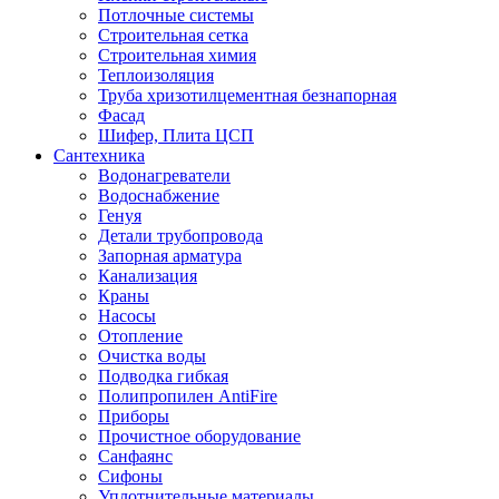
Потлочные системы
Строительная сетка
Строительная химия
Теплоизоляция
Труба хризотилцементная безнапорная
Фасад
Шифер, Плита ЦСП
Сантехника
Водонагреватели
Водоснабжение
Генуя
Детали трубопровода
Запорная арматура
Канализация
Краны
Насосы
Отопление
Очистка воды
Подводка гибкая
Полипропилен AntiFire
Приборы
Прочистное оборудование
Санфаянс
Сифоны
Уплотнительные материалы