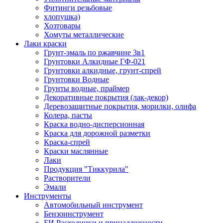
Фитинги резьбовые
хлопушка)
Хозтовары
Хомуты металлические
Лаки краски
Грунт-эмаль по ржавчине 3в1
Грунтовки Алкидные ГФ-021
Грунтовки алкидные, грунт-спрей
Грунтовки Водные
Грунты водные, праймер
Декоративные покрытия (лак-декор)
Деревозащитные покрытия, морилки, олифа
Колера, пасты
Краска водно-дисперсионная
Краска для дорожной разметки
Краска-спрей
Краски маслянные
Лаки
Продукция "Тиккурила"
Растворители
Эмали
Инструменты
Автомобильный инструмент
Бензоинструмент
БИ.Расходники и принадлежности