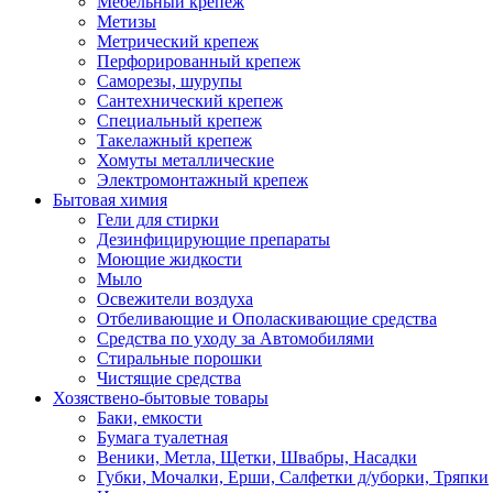
Мебельный крепеж
Метизы
Метрический крепеж
Перфорированный крепеж
Саморезы, шурупы
Сантехнический крепеж
Специальный крепеж
Такелажный крепеж
Хомуты металлические
Электромонтажный крепеж
Бытовая химия
Гели для стирки
Дезинфицирующие препараты
Моющие жидкости
Мыло
Освежители воздуха
Отбеливающие и Ополаскивающие средства
Средства по уходу за Автомобилями
Стиральные порошки
Чистящие средства
Хозяствено-бытовые товары
Баки, емкости
Бумага туалетная
Веники, Метла, Щетки, Швабры, Насадки
Губки, Мочалки, Ерши, Салфетки д/уборки, Тряпки