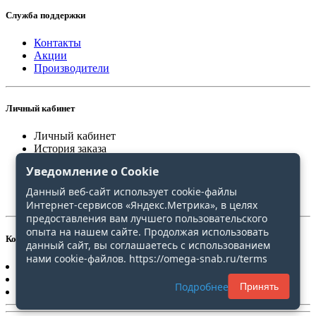
Служба поддержки
Контакты
Акции
Производители
Личный кабинет
Личный кабинет
История заказа
Закладки
Уведомление о Cookie
Сравнение
Данный веб-сайт использует cookie-файлы
Интернет-сервисов «Яндекс.Метрика», в целях
предоставления вам лучшего пользовательского
опыта на нашем сайте. Продолжая использовать
Контакты
данный сайт, вы соглашаетесь с использованием
нами cookie-файлов. https://omega-snab.ru/terms
+7(4212)20-30-31
+7(4212)20-30-51
Подробнее
Принять
omega-snab@list.ru