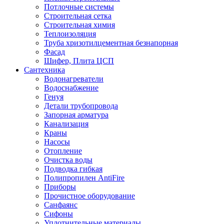
Потлочные системы
Строительная сетка
Строительная химия
Теплоизоляция
Труба хризотилцементная безнапорная
Фасад
Шифер, Плита ЦСП
Сантехника
Водонагреватели
Водоснабжение
Генуя
Детали трубопровода
Запорная арматура
Канализация
Краны
Насосы
Отопление
Очистка воды
Подводка гибкая
Полипропилен AntiFire
Приборы
Прочистное оборудование
Санфаянс
Сифоны
Уплотнительные материалы