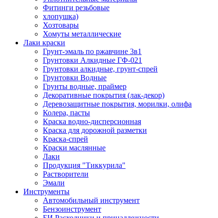
Фитинги резьбовые
хлопушка)
Хозтовары
Хомуты металлические
Лаки краски
Грунт-эмаль по ржавчине 3в1
Грунтовки Алкидные ГФ-021
Грунтовки алкидные, грунт-спрей
Грунтовки Водные
Грунты водные, праймер
Декоративные покрытия (лак-декор)
Деревозащитные покрытия, морилки, олифа
Колера, пасты
Краска водно-дисперсионная
Краска для дорожной разметки
Краска-спрей
Краски маслянные
Лаки
Продукция "Тиккурила"
Растворители
Эмали
Инструменты
Автомобильный инструмент
Бензоинструмент
БИ.Расходники и принадлежности