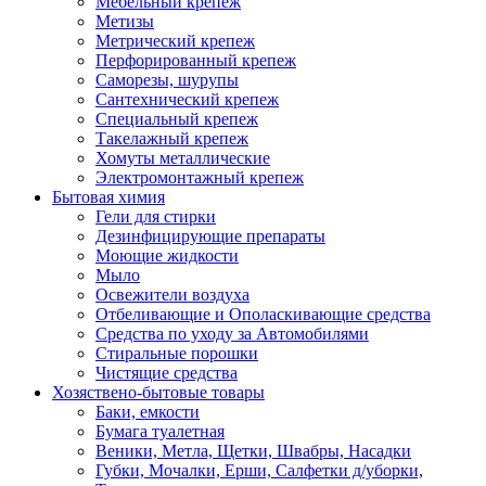
Мебельный крепеж
Метизы
Метрический крепеж
Перфорированный крепеж
Саморезы, шурупы
Сантехнический крепеж
Специальный крепеж
Такелажный крепеж
Хомуты металлические
Электромонтажный крепеж
Бытовая химия
Гели для стирки
Дезинфицирующие препараты
Моющие жидкости
Мыло
Освежители воздуха
Отбеливающие и Ополаскивающие средства
Средства по уходу за Автомобилями
Стиральные порошки
Чистящие средства
Хозяствено-бытовые товары
Баки, емкости
Бумага туалетная
Веники, Метла, Щетки, Швабры, Насадки
Губки, Мочалки, Ерши, Салфетки д/уборки,