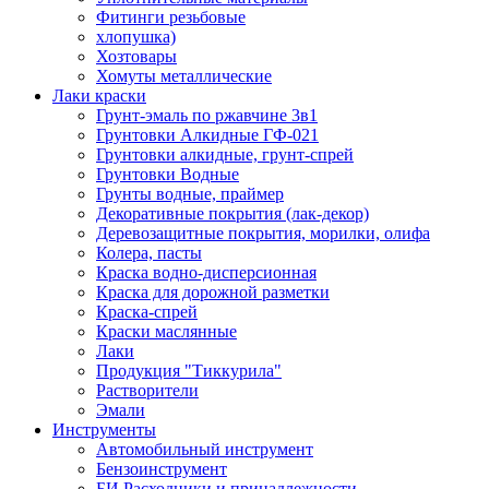
Фитинги резьбовые
хлопушка)
Хозтовары
Хомуты металлические
Лаки краски
Грунт-эмаль по ржавчине 3в1
Грунтовки Алкидные ГФ-021
Грунтовки алкидные, грунт-спрей
Грунтовки Водные
Грунты водные, праймер
Декоративные покрытия (лак-декор)
Деревозащитные покрытия, морилки, олифа
Колера, пасты
Краска водно-дисперсионная
Краска для дорожной разметки
Краска-спрей
Краски маслянные
Лаки
Продукция "Тиккурила"
Растворители
Эмали
Инструменты
Автомобильный инструмент
Бензоинструмент
БИ.Расходники и принадлежности