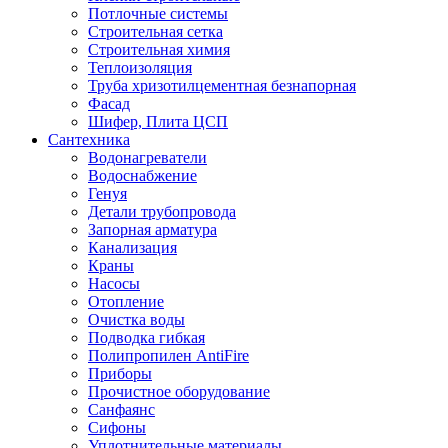
Потлочные системы
Строительная сетка
Строительная химия
Теплоизоляция
Труба хризотилцементная безнапорная
Фасад
Шифер, Плита ЦСП
Сантехника
Водонагреватели
Водоснабжение
Генуя
Детали трубопровода
Запорная арматура
Канализация
Краны
Насосы
Отопление
Очистка воды
Подводка гибкая
Полипропилен AntiFire
Приборы
Прочистное оборудование
Санфаянс
Сифоны
Уплотнительные материалы