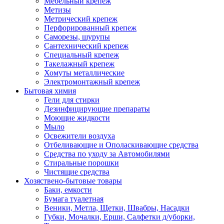
Мебельный крепеж
Метизы
Метрический крепеж
Перфорированный крепеж
Саморезы, шурупы
Сантехнический крепеж
Специальный крепеж
Такелажный крепеж
Хомуты металлические
Электромонтажный крепеж
Бытовая химия
Гели для стирки
Дезинфицирующие препараты
Моющие жидкости
Мыло
Освежители воздуха
Отбеливающие и Ополаскивающие средства
Средства по уходу за Автомобилями
Стиральные порошки
Чистящие средства
Хозяствено-бытовые товары
Баки, емкости
Бумага туалетная
Веники, Метла, Щетки, Швабры, Насадки
Губки, Мочалки, Ерши, Салфетки д/уборки,