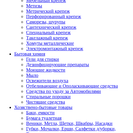
Мебельный крепеж
Метизы
Метрический крепеж
Перфорированный крепеж
Саморезы, шурупы
Сантехнический крепеж
Специальный крепеж
Такелажный крепеж
Хомуты металлические
Электромонтажный крепеж
Бытовая химия
Гели для стирки
Дезинфицирующие препараты
Моющие жидкости
Мыло
Освежители воздуха
Отбеливающие и Ополаскивающие средства
Средства по уходу за Автомобилями
Стиральные порошки
Чистящие средства
Хозяствено-бытовые товары
Баки, емкости
Бумага туалетная
Веники, Метла, Щетки, Швабры, Насадки
Губки, Мочалки, Ерши, Салфетки д/уборки,