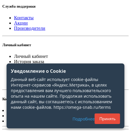
Служба поддержки
Контакты
Акции
Производители
Личный кабинет
Личный кабинет
История заказа
Закладки
Уведомление о Cookie
Сравнение
Данный веб-сайт использует cookie-файлы
Интернет-сервисов «Яндекс.Метрика», в целях
предоставления вам лучшего пользовательского
опыта на нашем сайте. Продолжая использовать
Контакты
данный сайт, вы соглашаетесь с использованием
нами cookie-файлов. https://omega-snab.ru/terms
+7(4212)20-30-31
+7(4212)20-30-51
Подробнее
Принять
omega-snab@list.ru