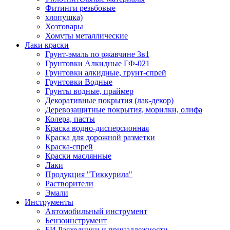
Фитинги резьбовые
хлопушка)
Хозтовары
Хомуты металлические
Лаки краски
Грунт-эмаль по ржавчине 3в1
Грунтовки Алкидные ГФ-021
Грунтовки алкидные, грунт-спрей
Грунтовки Водные
Грунты водные, праймер
Декоративные покрытия (лак-декор)
Деревозащитные покрытия, морилки, олифа
Колера, пасты
Краска водно-дисперсионная
Краска для дорожной разметки
Краска-спрей
Краски маслянные
Лаки
Продукция "Тиккурила"
Растворители
Эмали
Инструменты
Автомобильный инструмент
Бензоинструмент
БИ.Расходники и принадлежности