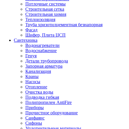
Потлочные системы
Строительная сетка
Строительная химия
Теплоизоляция
Труба хризотилцементная безнапорная
Фасад
Шифер, Плита ЦСП
Сантехника
Водонагреватели
Водоснабжение
Генуя
Детали трубопровода
Запорная арматура
Канализация
Краны
Насосы
Отопление
Очистка воды
Подводка гибкая
Полипропилен AntiFire
Приборы
Прочистное оборудование
Санфаянс
Сифоны
Уплотнительные материалы