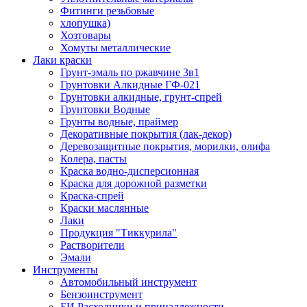
Фитинги резьбовые
хлопушка)
Хозтовары
Хомуты металлические
Лаки краски
Грунт-эмаль по ржавчине 3в1
Грунтовки Алкидные ГФ-021
Грунтовки алкидные, грунт-спрей
Грунтовки Водные
Грунты водные, праймер
Декоративные покрытия (лак-декор)
Деревозащитные покрытия, морилки, олифа
Колера, пасты
Краска водно-дисперсионная
Краска для дорожной разметки
Краска-спрей
Краски маслянные
Лаки
Продукция "Тиккурила"
Растворители
Эмали
Инструменты
Автомобильный инструмент
Бензоинструмент
БИ.Расходники и принадлежности