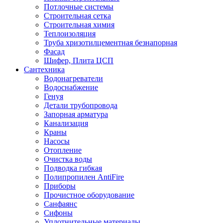
Потлочные системы
Строительная сетка
Строительная химия
Теплоизоляция
Труба хризотилцементная безнапорная
Фасад
Шифер, Плита ЦСП
Сантехника
Водонагреватели
Водоснабжение
Генуя
Детали трубопровода
Запорная арматура
Канализация
Краны
Насосы
Отопление
Очистка воды
Подводка гибкая
Полипропилен AntiFire
Приборы
Прочистное оборудование
Санфаянс
Сифоны
Уплотнительные материалы