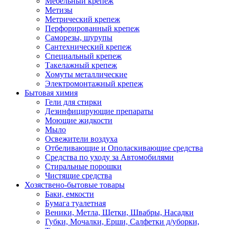
Мебельный крепеж
Метизы
Метрический крепеж
Перфорированный крепеж
Саморезы, шурупы
Сантехнический крепеж
Специальный крепеж
Такелажный крепеж
Хомуты металлические
Электромонтажный крепеж
Бытовая химия
Гели для стирки
Дезинфицирующие препараты
Моющие жидкости
Мыло
Освежители воздуха
Отбеливающие и Ополаскивающие средства
Средства по уходу за Автомобилями
Стиральные порошки
Чистящие средства
Хозяствено-бытовые товары
Баки, емкости
Бумага туалетная
Веники, Метла, Щетки, Швабры, Насадки
Губки, Мочалки, Ерши, Салфетки д/уборки,