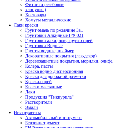
Фитинги резьбовые
хлопушка)
Хозтовары
Хомуты металлические
Лаки краски
Грунт-эмаль по ржавчине 3в1
Грунтовки Алкидные ГФ-021
Грунтовки алкидные, грунт-спрей
Грунтовки Водные
Грунты водные, праймер
Декоративные покрытия (лак-декор)
Деревозащитные покрытия, морилки, олифа
Колера, пасты
Краска водно-дисперсионная
Краска для дорожной разметки
Краска-спрей
Краски маслянные
Лаки
Продукция "Тиккурила"
Растворители
Эмали
Инструменты
Автомобильный инструмент
Бензоинструмент
БИ.Расходники и принадлежности