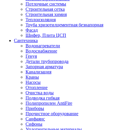
Потлочные системы
Строительная сетка
Строительная химия
Теплоизоляция
Труба хризотилцементная безнапорная
Фасад
Шифер, Плита ЦСП
Сантехника
Водонагреватели
Водоснабжение
Генуя
Детали трубопровода
Запорная арматура
Канализация
Краны
Насосы
Отопление
Очистка воды
Подводка гибкая
Полипропилен AntiFire
Приборы
Прочистное оборудование
Санфаянс
Сифоны
Уплотнительные материалы