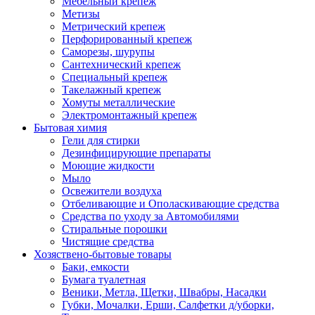
Мебельный крепеж
Метизы
Метрический крепеж
Перфорированный крепеж
Саморезы, шурупы
Сантехнический крепеж
Специальный крепеж
Такелажный крепеж
Хомуты металлические
Электромонтажный крепеж
Бытовая химия
Гели для стирки
Дезинфицирующие препараты
Моющие жидкости
Мыло
Освежители воздуха
Отбеливающие и Ополаскивающие средства
Средства по уходу за Автомобилями
Стиральные порошки
Чистящие средства
Хозяствено-бытовые товары
Баки, емкости
Бумага туалетная
Веники, Метла, Щетки, Швабры, Насадки
Губки, Мочалки, Ерши, Салфетки д/уборки,