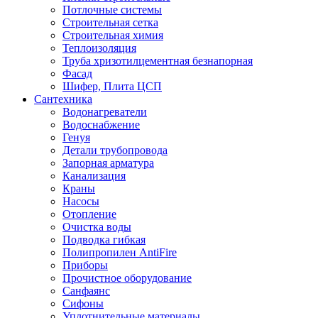
Потлочные системы
Строительная сетка
Строительная химия
Теплоизоляция
Труба хризотилцементная безнапорная
Фасад
Шифер, Плита ЦСП
Сантехника
Водонагреватели
Водоснабжение
Генуя
Детали трубопровода
Запорная арматура
Канализация
Краны
Насосы
Отопление
Очистка воды
Подводка гибкая
Полипропилен AntiFire
Приборы
Прочистное оборудование
Санфаянс
Сифоны
Уплотнительные материалы