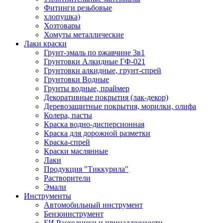
Фитинги резьбовые
хлопушка)
Хозтовары
Хомуты металлические
Лаки краски
Грунт-эмаль по ржавчине 3в1
Грунтовки Алкидные ГФ-021
Грунтовки алкидные, грунт-спрей
Грунтовки Водные
Грунты водные, праймер
Декоративные покрытия (лак-декор)
Деревозащитные покрытия, морилки, олифа
Колера, пасты
Краска водно-дисперсионная
Краска для дорожной разметки
Краска-спрей
Краски маслянные
Лаки
Продукция "Тиккурила"
Растворители
Эмали
Инструменты
Автомобильный инструмент
Бензоинструмент
БИ.Расходники и принадлежности