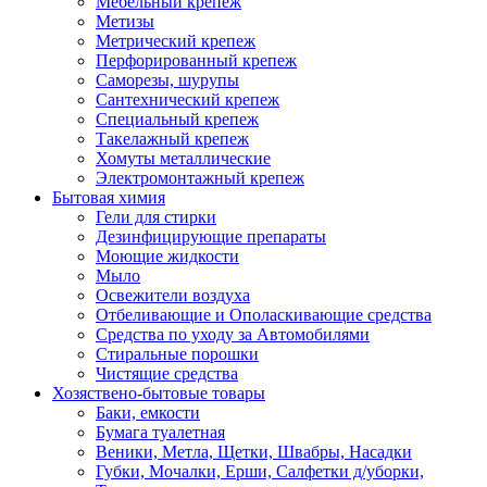
Мебельный крепеж
Метизы
Метрический крепеж
Перфорированный крепеж
Саморезы, шурупы
Сантехнический крепеж
Специальный крепеж
Такелажный крепеж
Хомуты металлические
Электромонтажный крепеж
Бытовая химия
Гели для стирки
Дезинфицирующие препараты
Моющие жидкости
Мыло
Освежители воздуха
Отбеливающие и Ополаскивающие средства
Средства по уходу за Автомобилями
Стиральные порошки
Чистящие средства
Хозяствено-бытовые товары
Баки, емкости
Бумага туалетная
Веники, Метла, Щетки, Швабры, Насадки
Губки, Мочалки, Ерши, Салфетки д/уборки,