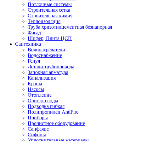
Потлочные системы
Строительная сетка
Строительная химия
Теплоизоляция
Труба хризотилцементная безнапорная
Фасад
Шифер, Плита ЦСП
Сантехника
Водонагреватели
Водоснабжение
Генуя
Детали трубопровода
Запорная арматура
Канализация
Краны
Насосы
Отопление
Очистка воды
Подводка гибкая
Полипропилен AntiFire
Приборы
Прочистное оборудование
Санфаянс
Сифоны
Уплотнительные материалы