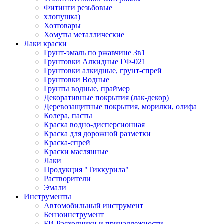
Фитинги резьбовые
хлопушка)
Хозтовары
Хомуты металлические
Лаки краски
Грунт-эмаль по ржавчине 3в1
Грунтовки Алкидные ГФ-021
Грунтовки алкидные, грунт-спрей
Грунтовки Водные
Грунты водные, праймер
Декоративные покрытия (лак-декор)
Деревозащитные покрытия, морилки, олифа
Колера, пасты
Краска водно-дисперсионная
Краска для дорожной разметки
Краска-спрей
Краски маслянные
Лаки
Продукция "Тиккурила"
Растворители
Эмали
Инструменты
Автомобильный инструмент
Бензоинструмент
БИ.Расходники и принадлежности