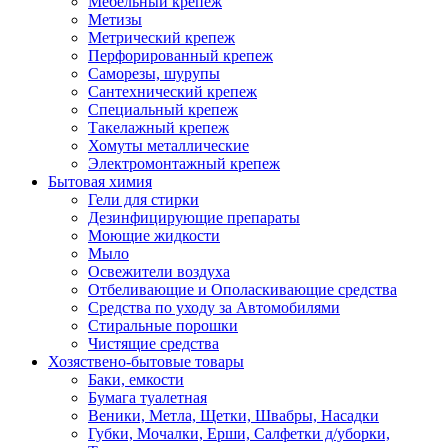
Мебельный крепеж
Метизы
Метрический крепеж
Перфорированный крепеж
Саморезы, шурупы
Сантехнический крепеж
Специальный крепеж
Такелажный крепеж
Хомуты металлические
Электромонтажный крепеж
Бытовая химия
Гели для стирки
Дезинфицирующие препараты
Моющие жидкости
Мыло
Освежители воздуха
Отбеливающие и Ополаскивающие средства
Средства по уходу за Автомобилями
Стиральные порошки
Чистящие средства
Хозяствено-бытовые товары
Баки, емкости
Бумага туалетная
Веники, Метла, Щетки, Швабры, Насадки
Губки, Мочалки, Ерши, Салфетки д/уборки,