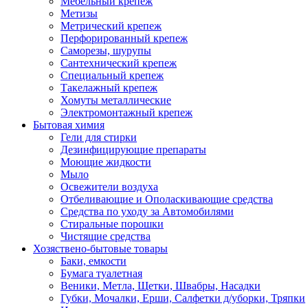
Мебельный крепеж
Метизы
Метрический крепеж
Перфорированный крепеж
Саморезы, шурупы
Сантехнический крепеж
Специальный крепеж
Такелажный крепеж
Хомуты металлические
Электромонтажный крепеж
Бытовая химия
Гели для стирки
Дезинфицирующие препараты
Моющие жидкости
Мыло
Освежители воздуха
Отбеливающие и Ополаскивающие средства
Средства по уходу за Автомобилями
Стиральные порошки
Чистящие средства
Хозяствено-бытовые товары
Баки, емкости
Бумага туалетная
Веники, Метла, Щетки, Швабры, Насадки
Губки, Мочалки, Ерши, Салфетки д/уборки, Тряпки