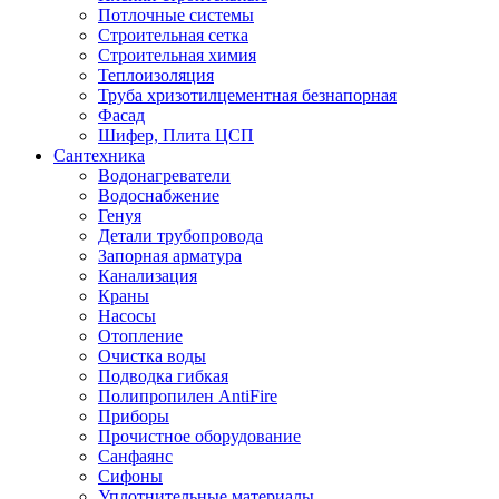
Потлочные системы
Строительная сетка
Строительная химия
Теплоизоляция
Труба хризотилцементная безнапорная
Фасад
Шифер, Плита ЦСП
Сантехника
Водонагреватели
Водоснабжение
Генуя
Детали трубопровода
Запорная арматура
Канализация
Краны
Насосы
Отопление
Очистка воды
Подводка гибкая
Полипропилен AntiFire
Приборы
Прочистное оборудование
Санфаянс
Сифоны
Уплотнительные материалы