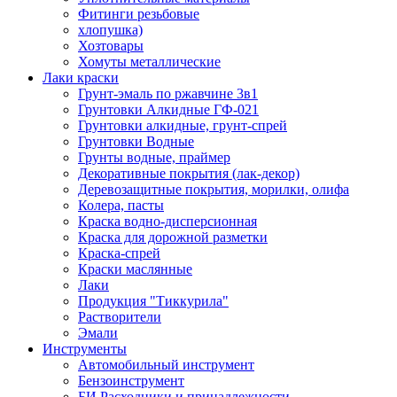
Фитинги резьбовые
хлопушка)
Хозтовары
Хомуты металлические
Лаки краски
Грунт-эмаль по ржавчине 3в1
Грунтовки Алкидные ГФ-021
Грунтовки алкидные, грунт-спрей
Грунтовки Водные
Грунты водные, праймер
Декоративные покрытия (лак-декор)
Деревозащитные покрытия, морилки, олифа
Колера, пасты
Краска водно-дисперсионная
Краска для дорожной разметки
Краска-спрей
Краски маслянные
Лаки
Продукция "Тиккурила"
Растворители
Эмали
Инструменты
Автомобильный инструмент
Бензоинструмент
БИ.Расходники и принадлежности