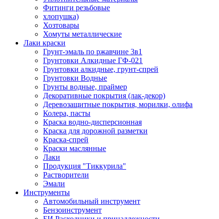
Фитинги резьбовые
хлопушка)
Хозтовары
Хомуты металлические
Лаки краски
Грунт-эмаль по ржавчине 3в1
Грунтовки Алкидные ГФ-021
Грунтовки алкидные, грунт-спрей
Грунтовки Водные
Грунты водные, праймер
Декоративные покрытия (лак-декор)
Деревозащитные покрытия, морилки, олифа
Колера, пасты
Краска водно-дисперсионная
Краска для дорожной разметки
Краска-спрей
Краски маслянные
Лаки
Продукция "Тиккурила"
Растворители
Эмали
Инструменты
Автомобильный инструмент
Бензоинструмент
БИ.Расходники и принадлежности