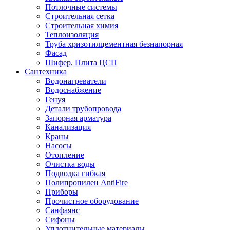
Потлочные системы
Строительная сетка
Строительная химия
Теплоизоляция
Труба хризотилцементная безнапорная
Фасад
Шифер, Плита ЦСП
Сантехника
Водонагреватели
Водоснабжение
Генуя
Детали трубопровода
Запорная арматура
Канализация
Краны
Насосы
Отопление
Очистка воды
Подводка гибкая
Полипропилен AntiFire
Приборы
Прочистное оборудование
Санфаянс
Сифоны
Уплотнительные материалы