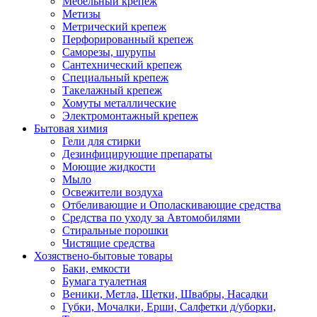
Мебельный крепеж
Метизы
Метрический крепеж
Перфорированный крепеж
Саморезы, шурупы
Сантехнический крепеж
Специальный крепеж
Такелажный крепеж
Хомуты металлические
Электромонтажный крепеж
Бытовая химия
Гели для стирки
Дезинфицирующие препараты
Моющие жидкости
Мыло
Освежители воздуха
Отбеливающие и Ополаскивающие средства
Средства по уходу за Автомобилями
Стиральные порошки
Чистящие средства
Хозяствено-бытовые товары
Баки, емкости
Бумага туалетная
Веники, Метла, Щетки, Швабры, Насадки
Губки, Мочалки, Ерши, Салфетки д/уборки,