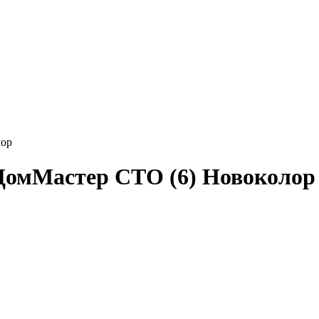
лор
 ДомМастер СТО (6) Новоколор