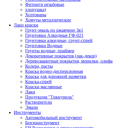
Фитинги резьбовые
хлопушка)
Хозтовары
Хомуты металлические
Лаки краски
Грунт-эмаль по ржавчине 3в1
Грунтовки Алкидные ГФ-021
Грунтовки алкидные, грунт-спрей
Грунтовки Водные
Грунты водные, праймер
Декоративные покрытия (лак-декор)
Деревозащитные покрытия, морилки, олифа
Колера, пасты
Краска водно-дисперсионная
Краска для дорожной разметки
Краска-спрей
Краски маслянные
Лаки
Продукция "Тиккурила"
Растворители
Эмали
Инструменты
Автомобильный инструмент
Бензоинструмент
БИ.Расходники и принадлежности