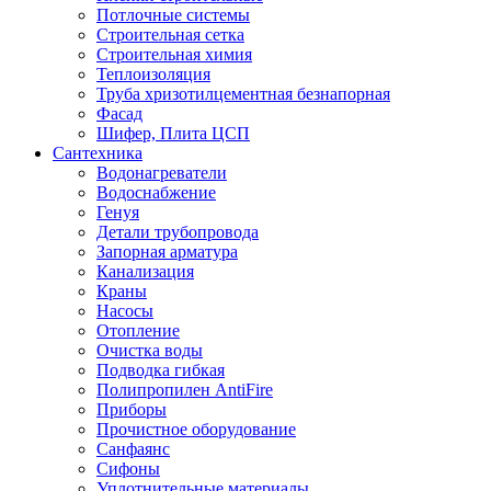
Потлочные системы
Строительная сетка
Строительная химия
Теплоизоляция
Труба хризотилцементная безнапорная
Фасад
Шифер, Плита ЦСП
Сантехника
Водонагреватели
Водоснабжение
Генуя
Детали трубопровода
Запорная арматура
Канализация
Краны
Насосы
Отопление
Очистка воды
Подводка гибкая
Полипропилен AntiFire
Приборы
Прочистное оборудование
Санфаянс
Сифоны
Уплотнительные материалы