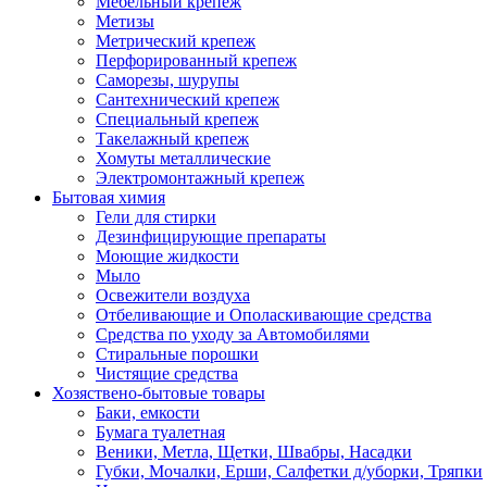
Мебельный крепеж
Метизы
Метрический крепеж
Перфорированный крепеж
Саморезы, шурупы
Сантехнический крепеж
Специальный крепеж
Такелажный крепеж
Хомуты металлические
Электромонтажный крепеж
Бытовая химия
Гели для стирки
Дезинфицирующие препараты
Моющие жидкости
Мыло
Освежители воздуха
Отбеливающие и Ополаскивающие средства
Средства по уходу за Автомобилями
Стиральные порошки
Чистящие средства
Хозяствено-бытовые товары
Баки, емкости
Бумага туалетная
Веники, Метла, Щетки, Швабры, Насадки
Губки, Мочалки, Ерши, Салфетки д/уборки, Тряпки