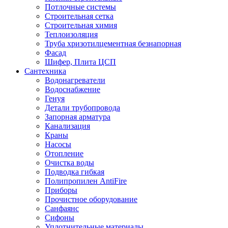
Потлочные системы
Строительная сетка
Строительная химия
Теплоизоляция
Труба хризотилцементная безнапорная
Фасад
Шифер, Плита ЦСП
Сантехника
Водонагреватели
Водоснабжение
Генуя
Детали трубопровода
Запорная арматура
Канализация
Краны
Насосы
Отопление
Очистка воды
Подводка гибкая
Полипропилен AntiFire
Приборы
Прочистное оборудование
Санфаянс
Сифоны
Уплотнительные материалы