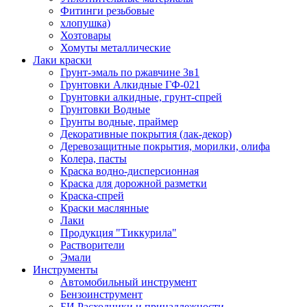
Фитинги резьбовые
хлопушка)
Хозтовары
Хомуты металлические
Лаки краски
Грунт-эмаль по ржавчине 3в1
Грунтовки Алкидные ГФ-021
Грунтовки алкидные, грунт-спрей
Грунтовки Водные
Грунты водные, праймер
Декоративные покрытия (лак-декор)
Деревозащитные покрытия, морилки, олифа
Колера, пасты
Краска водно-дисперсионная
Краска для дорожной разметки
Краска-спрей
Краски маслянные
Лаки
Продукция "Тиккурила"
Растворители
Эмали
Инструменты
Автомобильный инструмент
Бензоинструмент
БИ.Расходники и принадлежности