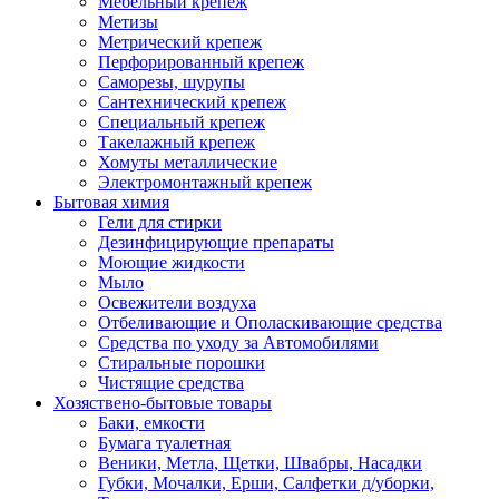
Мебельный крепеж
Метизы
Метрический крепеж
Перфорированный крепеж
Саморезы, шурупы
Сантехнический крепеж
Специальный крепеж
Такелажный крепеж
Хомуты металлические
Электромонтажный крепеж
Бытовая химия
Гели для стирки
Дезинфицирующие препараты
Моющие жидкости
Мыло
Освежители воздуха
Отбеливающие и Ополаскивающие средства
Средства по уходу за Автомобилями
Стиральные порошки
Чистящие средства
Хозяствено-бытовые товары
Баки, емкости
Бумага туалетная
Веники, Метла, Щетки, Швабры, Насадки
Губки, Мочалки, Ерши, Салфетки д/уборки,