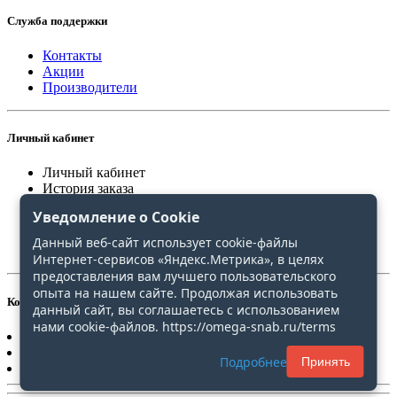
Служба поддержки
Контакты
Акции
Производители
Личный кабинет
Личный кабинет
История заказа
Закладки
Уведомление о Cookie
Сравнение
Данный веб-сайт использует cookie-файлы
Интернет-сервисов «Яндекс.Метрика», в целях
предоставления вам лучшего пользовательского
опыта на нашем сайте. Продолжая использовать
Контакты
данный сайт, вы соглашаетесь с использованием
нами cookie-файлов. https://omega-snab.ru/terms
+7(4212)20-30-31
+7(4212)20-30-51
Подробнее
Принять
omega-snab@list.ru