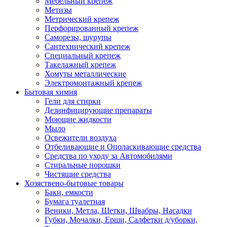
Мебельный крепеж
Метизы
Метрический крепеж
Перфорированный крепеж
Саморезы, шурупы
Сантехнический крепеж
Специальный крепеж
Такелажный крепеж
Хомуты металлические
Электромонтажный крепеж
Бытовая химия
Гели для стирки
Дезинфицирующие препараты
Моющие жидкости
Мыло
Освежители воздуха
Отбеливающие и Ополаскивающие средства
Средства по уходу за Автомобилями
Стиральные порошки
Чистящие средства
Хозяствено-бытовые товары
Баки, емкости
Бумага туалетная
Веники, Метла, Щетки, Швабры, Насадки
Губки, Мочалки, Ерши, Салфетки д/уборки,