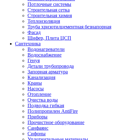
Потлочные системы
Строительная сетка
Строительная химия
Теплоизоляция
Труба хризотилцементная безнапорная
Фасад
Шифер, Плита ЦСП
Сантехника
Водонагреватели
Водоснабжение
Генуя
Детали трубопровода
Запорная арматура
Канализация
Краны
Насосы
Отопление
Очистка воды
Подводка гибкая
Полипропилен AntiFire
Приборы
Прочистное оборудование
Санфаянс
Сифоны
Уплотнительные материалы