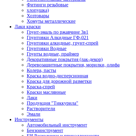
Фитинги резьбовые
хлопушка)
Хозтовары
Хомуты металлические
Лаки краски
Грунт-эмаль по ржавчине 3в1
Грунтовки Алкидные ГФ-021
Грунтовки алкидные, грунт-спрей
Грунтовки Водные
Грунты водные, праймер
Декоративные покрытия (лак-декор)
Деревозащитные покрытия, морилки, олифа
Колера, пасты
Краска водно-дисперсионная
Краска для дорожной разметки
Краска-спрей
Краски маслянные
Лаки
Продукция "Тиккурила"
Растворители
Эмали
Инструменты
Автомобильный инструмент
Бензоинструмент
БИ.Расходники и принадлежности