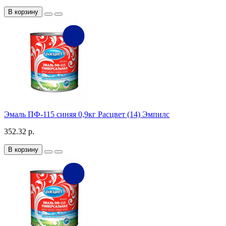
В корзину
Эмаль ПФ-115 синяя 0,9кг Расцвет (14) Эмпилс
352.32 р.
В корзину