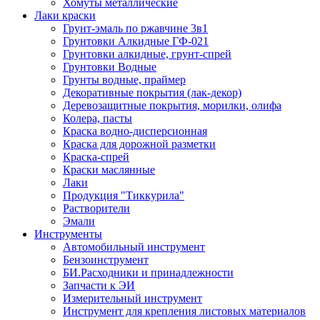
Хомуты металлические
Лаки краски
Грунт-эмаль по ржавчине 3в1
Грунтовки Алкидные ГФ-021
Грунтовки алкидные, грунт-спрей
Грунтовки Водные
Грунты водные, праймер
Декоративные покрытия (лак-декор)
Деревозащитные покрытия, морилки, олифа
Колера, пасты
Краска водно-дисперсионная
Краска для дорожной разметки
Краска-спрей
Краски маслянные
Лаки
Продукция "Тиккурила"
Растворители
Эмали
Инструменты
Автомобильный инструмент
Бензоинструмент
БИ.Расходники и принадлежности
Запчасти к ЭИ
Измерительный инструмент
Инструмент для крепления листовых материалов