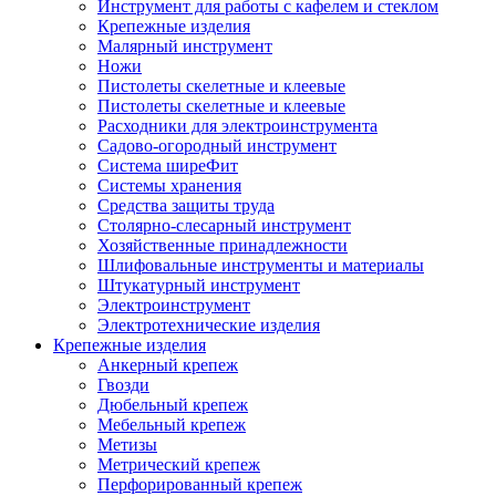
Инструмент для работы с кафелем и стеклом
Крепежные изделия
Малярный инструмент
Ножи
Пистолеты скелетные и клеевые
Пистолеты скелетные и клеевые
Расходники для электроинструмента
Садово-огородный инструмент
Система ширеФит
Системы хранения
Средства защиты труда
Столярно-слесарный инструмент
Хозяйственные принадлежности
Шлифовальные инструменты и материалы
Штукатурный инструмент
Электроинструмент
Электротехнические изделия
Крепежные изделия
Анкерный крепеж
Гвозди
Дюбельный крепеж
Мебельный крепеж
Метизы
Метрический крепеж
Перфорированный крепеж