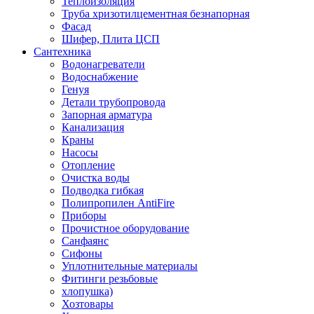
Теплоизоляция
Труба хризотилцементная безнапорная
Фасад
Шифер, Плита ЦСП
Сантехника
Водонагреватели
Водоснабжение
Генуя
Детали трубопровода
Запорная арматура
Канализация
Краны
Насосы
Отопление
Очистка воды
Подводка гибкая
Полипропилен AntiFire
Приборы
Прочистное оборудование
Санфаянс
Сифоны
Уплотнительные материалы
Фитинги резьбовые
хлопушка)
Хозтовары