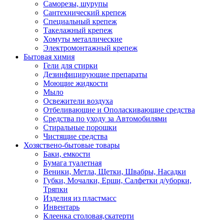
Саморезы, шурупы
Сантехнический крепеж
Специальный крепеж
Такелажный крепеж
Хомуты металлические
Электромонтажный крепеж
Бытовая химия
Гели для стирки
Дезинфицирующие препараты
Моющие жидкости
Мыло
Освежители воздуха
Отбеливающие и Ополаскивающие средства
Средства по уходу за Автомобилями
Стиральные порошки
Чистящие средства
Хозяствено-бытовые товары
Баки, емкости
Бумага туалетная
Веники, Метла, Щетки, Швабры, Насадки
Губки, Мочалки, Ерши, Салфетки д/уборки,
Тряпки
Изделия из пластмасс
Инвентарь
Клеенка столовая,скатерти