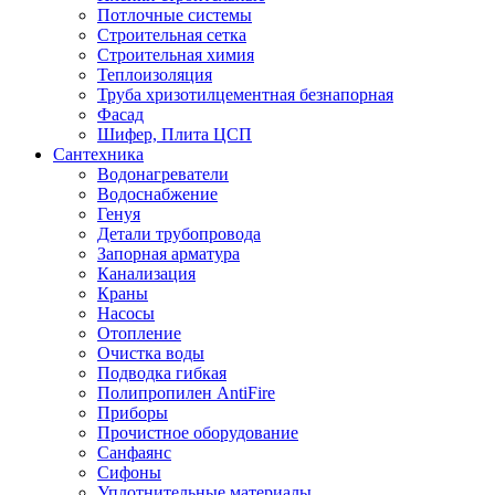
Потлочные системы
Строительная сетка
Строительная химия
Теплоизоляция
Труба хризотилцементная безнапорная
Фасад
Шифер, Плита ЦСП
Сантехника
Водонагреватели
Водоснабжение
Генуя
Детали трубопровода
Запорная арматура
Канализация
Краны
Насосы
Отопление
Очистка воды
Подводка гибкая
Полипропилен AntiFire
Приборы
Прочистное оборудование
Санфаянс
Сифоны
Уплотнительные материалы