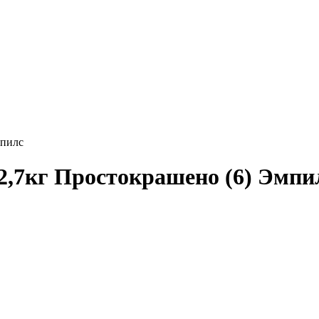
мпилс
2,7кг Простокрашено (6) Эмпи