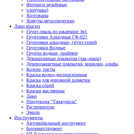
Фитинги резьбовые
хлопушка)
Хозтовары
Хомуты металлические
Лаки краски
Грунт-эмаль по ржавчине 3в1
Грунтовки Алкидные ГФ-021
Грунтовки алкидные, грунт-спрей
Грунтовки Водные
Грунты водные, праймер
Декоративные покрытия (лак-декор)
Деревозащитные покрытия, морилки, олифа
Колера, пасты
Краска водно-дисперсионная
Краска для дорожной разметки
Краска-спрей
Краски маслянные
Лаки
Продукция "Тиккурила"
Растворители
Эмали
Инструменты
Автомобильный инструмент
Бензоинструмент
БИ.Расходники и принадлежности