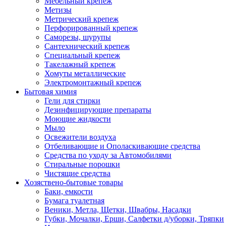
Мебельный крепеж
Метизы
Метрический крепеж
Перфорированный крепеж
Саморезы, шурупы
Сантехнический крепеж
Специальный крепеж
Такелажный крепеж
Хомуты металлические
Электромонтажный крепеж
Бытовая химия
Гели для стирки
Дезинфицирующие препараты
Моющие жидкости
Мыло
Освежители воздуха
Отбеливающие и Ополаскивающие средства
Средства по уходу за Автомобилями
Стиральные порошки
Чистящие средства
Хозяствено-бытовые товары
Баки, емкости
Бумага туалетная
Веники, Метла, Щетки, Швабры, Насадки
Губки, Мочалки, Ерши, Салфетки д/уборки, Тряпки