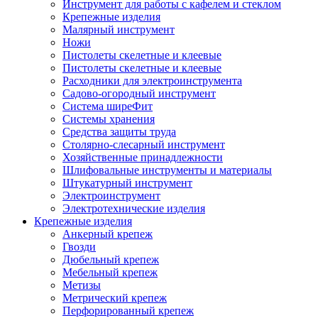
Инструмент для работы с кафелем и стеклом
Крепежные изделия
Малярный инструмент
Ножи
Пистолеты скелетные и клеевые
Пистолеты скелетные и клеевые
Расходники для электроинструмента
Садово-огородный инструмент
Система ширеФит
Системы хранения
Средства защиты труда
Столярно-слесарный инструмент
Хозяйственные принадлежности
Шлифовальные инструменты и материалы
Штукатурный инструмент
Электроинструмент
Электротехнические изделия
Крепежные изделия
Анкерный крепеж
Гвозди
Дюбельный крепеж
Мебельный крепеж
Метизы
Метрический крепеж
Перфорированный крепеж