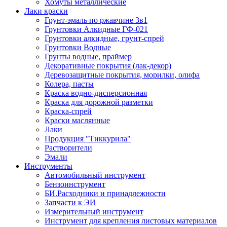
Хомуты металлические
Лаки краски
Грунт-эмаль по ржавчине 3в1
Грунтовки Алкидные ГФ-021
Грунтовки алкидные, грунт-спрей
Грунтовки Водные
Грунты водные, праймер
Декоративные покрытия (лак-декор)
Деревозащитные покрытия, морилки, олифа
Колера, пасты
Краска водно-дисперсионная
Краска для дорожной разметки
Краска-спрей
Краски маслянные
Лаки
Продукция "Тиккурила"
Растворители
Эмали
Инструменты
Автомобильный инструмент
Бензоинструмент
БИ.Расходники и принадлежности
Запчасти к ЭИ
Измерительный инструмент
Инструмент для крепления листовых материалов