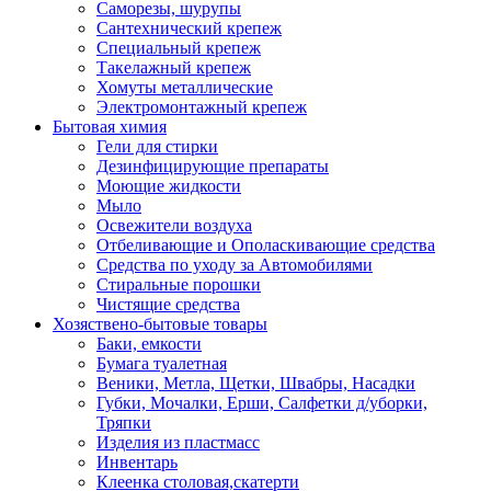
Саморезы, шурупы
Сантехнический крепеж
Специальный крепеж
Такелажный крепеж
Хомуты металлические
Электромонтажный крепеж
Бытовая химия
Гели для стирки
Дезинфицирующие препараты
Моющие жидкости
Мыло
Освежители воздуха
Отбеливающие и Ополаскивающие средства
Средства по уходу за Автомобилями
Стиральные порошки
Чистящие средства
Хозяствено-бытовые товары
Баки, емкости
Бумага туалетная
Веники, Метла, Щетки, Швабры, Насадки
Губки, Мочалки, Ерши, Салфетки д/уборки,
Тряпки
Изделия из пластмасс
Инвентарь
Клеенка столовая,скатерти