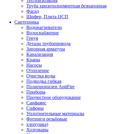
Теплоизоляция
Труба хризотилцементная безнапорная
Фасад
Шифер, Плита ЦСП
Сантехника
Водонагреватели
Водоснабжение
Генуя
Детали трубопровода
Запорная арматура
Канализация
Краны
Насосы
Отопление
Очистка воды
Подводка гибкая
Полипропилен AntiFire
Приборы
Прочистное оборудование
Санфаянс
Сифоны
Уплотнительные материалы
Фитинги резьбовые
хлопушка)
Хозтовары