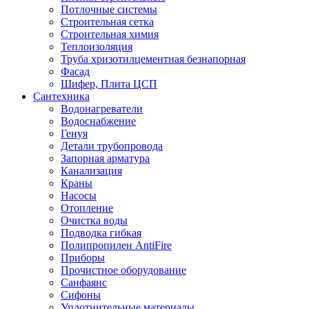
Потлочные системы
Строительная сетка
Строительная химия
Теплоизоляция
Труба хризотилцементная безнапорная
Фасад
Шифер, Плита ЦСП
Сантехника
Водонагреватели
Водоснабжение
Генуя
Детали трубопровода
Запорная арматура
Канализация
Краны
Насосы
Отопление
Очистка воды
Подводка гибкая
Полипропилен AntiFire
Приборы
Прочистное оборудование
Санфаянс
Сифоны
Уплотнительные материалы