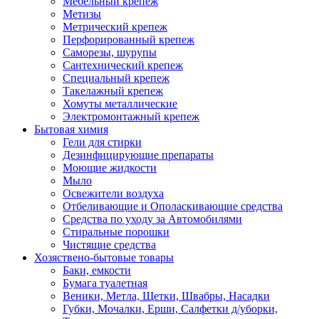
Мебельный крепеж
Метизы
Метрический крепеж
Перфорированный крепеж
Саморезы, шурупы
Сантехнический крепеж
Специальный крепеж
Такелажный крепеж
Хомуты металлические
Электромонтажный крепеж
Бытовая химия
Гели для стирки
Дезинфицирующие препараты
Моющие жидкости
Мыло
Освежители воздуха
Отбеливающие и Ополаскивающие средства
Средства по уходу за Автомобилями
Стиральные порошки
Чистящие средства
Хозяствено-бытовые товары
Баки, емкости
Бумага туалетная
Веники, Метла, Щетки, Швабры, Насадки
Губки, Мочалки, Ерши, Салфетки д/уборки,