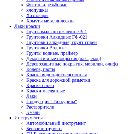
Фитинги резьбовые
хлопушка)
Хозтовары
Хомуты металлические
Лаки краски
Грунт-эмаль по ржавчине 3в1
Грунтовки Алкидные ГФ-021
Грунтовки алкидные, грунт-спрей
Грунтовки Водные
Грунты водные, праймер
Декоративные покрытия (лак-декор)
Деревозащитные покрытия, морилки, олифа
Колера, пасты
Краска водно-дисперсионная
Краска для дорожной разметки
Краска-спрей
Краски маслянные
Лаки
Продукция "Тиккурила"
Растворители
Эмали
Инструменты
Автомобильный инструмент
Бензоинструмент
БИ.Расходники и принадлежности