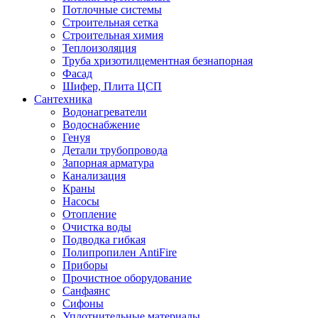
Потлочные системы
Строительная сетка
Строительная химия
Теплоизоляция
Труба хризотилцементная безнапорная
Фасад
Шифер, Плита ЦСП
Сантехника
Водонагреватели
Водоснабжение
Генуя
Детали трубопровода
Запорная арматура
Канализация
Краны
Насосы
Отопление
Очистка воды
Подводка гибкая
Полипропилен AntiFire
Приборы
Прочистное оборудование
Санфаянс
Сифоны
Уплотнительные материалы