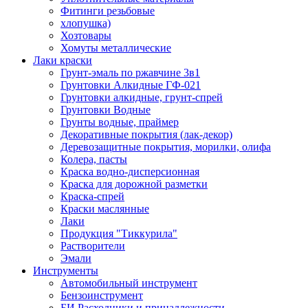
Фитинги резьбовые
хлопушка)
Хозтовары
Хомуты металлические
Лаки краски
Грунт-эмаль по ржавчине 3в1
Грунтовки Алкидные ГФ-021
Грунтовки алкидные, грунт-спрей
Грунтовки Водные
Грунты водные, праймер
Декоративные покрытия (лак-декор)
Деревозащитные покрытия, морилки, олифа
Колера, пасты
Краска водно-дисперсионная
Краска для дорожной разметки
Краска-спрей
Краски маслянные
Лаки
Продукция "Тиккурила"
Растворители
Эмали
Инструменты
Автомобильный инструмент
Бензоинструмент
БИ.Расходники и принадлежности