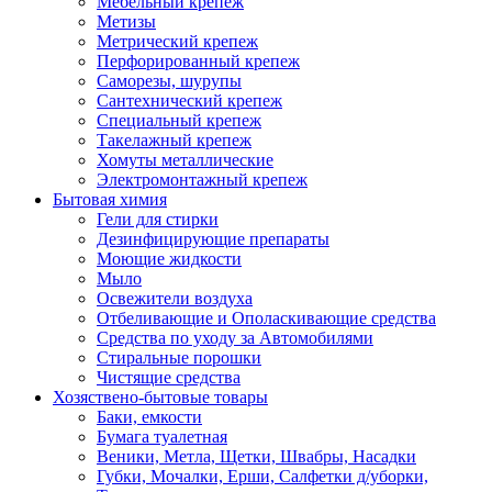
Мебельный крепеж
Метизы
Метрический крепеж
Перфорированный крепеж
Саморезы, шурупы
Сантехнический крепеж
Специальный крепеж
Такелажный крепеж
Хомуты металлические
Электромонтажный крепеж
Бытовая химия
Гели для стирки
Дезинфицирующие препараты
Моющие жидкости
Мыло
Освежители воздуха
Отбеливающие и Ополаскивающие средства
Средства по уходу за Автомобилями
Стиральные порошки
Чистящие средства
Хозяствено-бытовые товары
Баки, емкости
Бумага туалетная
Веники, Метла, Щетки, Швабры, Насадки
Губки, Мочалки, Ерши, Салфетки д/уборки,