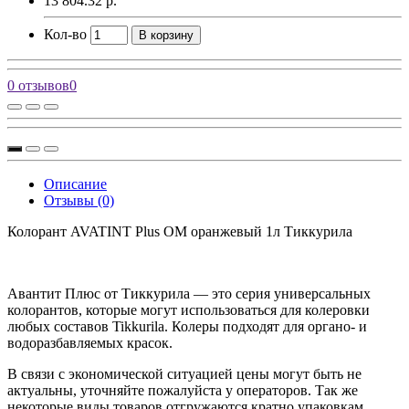
13 804.32 р.
Кол-во
В корзину
0 отзывов
0
Описание
Отзывы (0)
Колорант AVATINT Plus OM оранжевый 1л Тиккурила
Авантит Плюс от Тиккурила — это серия универсальных
колорантов, которые могут использоваться для колеровки
любых составов Tikkurila. Колеры подходят для органо- и
водоразбавляемых красок.
В связи с экономической ситуацией цены могут быть не
актуальны, уточняйте пожалуйста у операторов. Так же
некоторые виды товаров отгружаются кратно упаковкам.