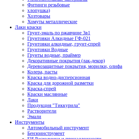
Фитинги резьбовые
хлопушка)
Хозтовары
Хомуты металлические
Лаки краски
Грунт-эмаль по ржавчине 3в1
Грунтовки Алкидные ГФ-021
Грунтовки алкидные, грунт-спрей
Грунтовки Водные
Грунты водные, праймер
Декоративные покрытия (лак-декор)
Деревозащитные покрытия, морилки, олифа
Колера, пасты
Краска водно-дисперсионная
Краска для дорожной разметки
Краска-спрей
Краски маслянные
Лаки
Продукция "Тиккурила"
Растворители
Эмали
Инструменты
Автомобильный инструмент
Бензоинструмент
БИ.Расходники и принадлежности