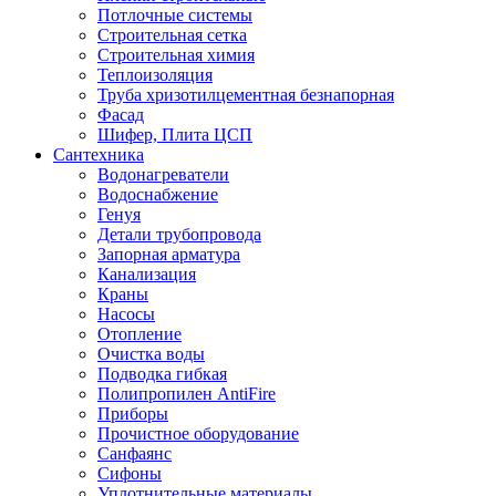
Потлочные системы
Строительная сетка
Строительная химия
Теплоизоляция
Труба хризотилцементная безнапорная
Фасад
Шифер, Плита ЦСП
Сантехника
Водонагреватели
Водоснабжение
Генуя
Детали трубопровода
Запорная арматура
Канализация
Краны
Насосы
Отопление
Очистка воды
Подводка гибкая
Полипропилен AntiFire
Приборы
Прочистное оборудование
Санфаянс
Сифоны
Уплотнительные материалы