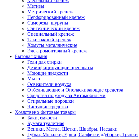
Мебельный крепеж
Метизы
Метрический крепеж
Перфорированный крепеж
Саморезы, шурупы
Сантехнический крепеж
Специальный крепеж
Такелажный крепеж
Хомуты металлические
Электромонтажный крепеж
Бытовая химия
Гели для стирки
Дезинфицирующие препараты
Моющие жидкости
Мыло
Освежители воздуха
Отбеливающие и Ополаскивающие средства
Средства по уходу за Автомобилями
Стиральные порошки
Чистящие средства
Хозяствено-бытовые товары
Баки, емкости
Бумага туалетная
Веники, Метла, Щетки, Швабры, Насадки
Губки, Мочалки, Ерши, Салфетки д/уборки, Тряпки