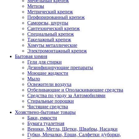
Мебельный крепеж
Метизы
Метрический крепеж
Перфорированный крепеж
Саморезы, шурупы
Сантехнический крепеж
Специальный крепеж
Такелажный крепеж
Хомуты металлические
Электромонтажный крепеж
Бытовая химия
Гели для стирки
Дезинфицирующие препараты
Моющие жидкости
Мыло
Освежители воздуха
Отбеливающие и Ополаскивающие средства
Средства по уходу за Автомобилями
Стиральные порошки
Чистящие средства
Хозяствено-бытовые товары
Баки, емкости
Бумага туалетная
Веники, Метла, Щетки, Швабры, Насадки
Губки, Мочалки, Ерши, Салфетки д/уборки,