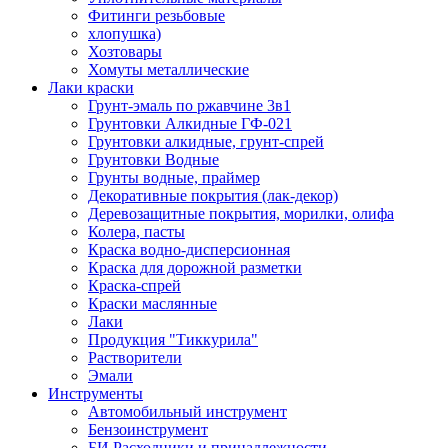
Фитинги резьбовые
хлопушка)
Хозтовары
Хомуты металлические
Лаки краски
Грунт-эмаль по ржавчине 3в1
Грунтовки Алкидные ГФ-021
Грунтовки алкидные, грунт-спрей
Грунтовки Водные
Грунты водные, праймер
Декоративные покрытия (лак-декор)
Деревозащитные покрытия, морилки, олифа
Колера, пасты
Краска водно-дисперсионная
Краска для дорожной разметки
Краска-спрей
Краски маслянные
Лаки
Продукция "Тиккурила"
Растворители
Эмали
Инструменты
Автомобильный инструмент
Бензоинструмент
БИ.Расходники и принадлежности