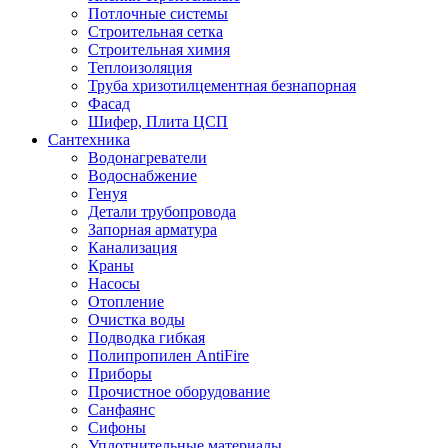
Потлочные системы
Строительная сетка
Строительная химия
Теплоизоляция
Труба хризотилцементная безнапорная
Фасад
Шифер, Плита ЦСП
Сантехника
Водонагреватели
Водоснабжение
Генуя
Детали трубопровода
Запорная арматура
Канализация
Краны
Насосы
Отопление
Очистка воды
Подводка гибкая
Полипропилен AntiFire
Приборы
Прочистное оборудование
Санфаянс
Сифоны
Уплотнительные материалы