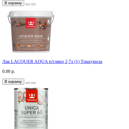
В корзину
Лак LACQUER AQUA п/глянц 2,7л (1) Тиккурила
0.00 р.
В корзину