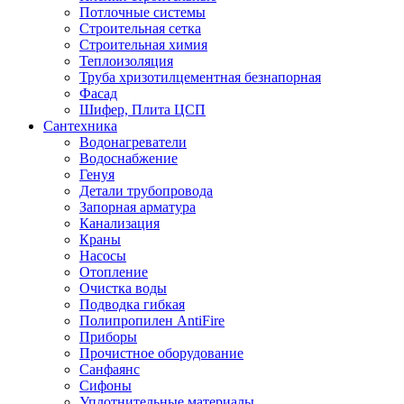
Потлочные системы
Строительная сетка
Строительная химия
Теплоизоляция
Труба хризотилцементная безнапорная
Фасад
Шифер, Плита ЦСП
Сантехника
Водонагреватели
Водоснабжение
Генуя
Детали трубопровода
Запорная арматура
Канализация
Краны
Насосы
Отопление
Очистка воды
Подводка гибкая
Полипропилен AntiFire
Приборы
Прочистное оборудование
Санфаянс
Сифоны
Уплотнительные материалы