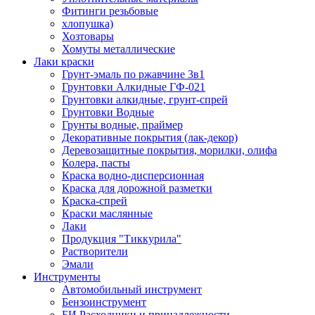
Фитинги резьбовые
хлопушка)
Хозтовары
Хомуты металлические
Лаки краски
Грунт-эмаль по ржавчине 3в1
Грунтовки Алкидные ГФ-021
Грунтовки алкидные, грунт-спрей
Грунтовки Водные
Грунты водные, праймер
Декоративные покрытия (лак-декор)
Деревозащитные покрытия, морилки, олифа
Колера, пасты
Краска водно-дисперсионная
Краска для дорожной разметки
Краска-спрей
Краски маслянные
Лаки
Продукция "Тиккурила"
Растворители
Эмали
Инструменты
Автомобильный инструмент
Бензоинструмент
БИ.Расходники и принадлежности