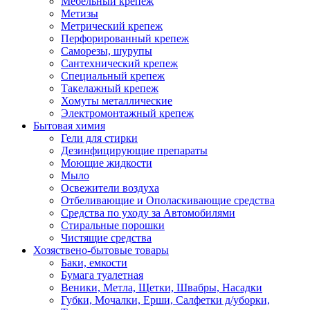
Мебельный крепеж
Метизы
Метрический крепеж
Перфорированный крепеж
Саморезы, шурупы
Сантехнический крепеж
Специальный крепеж
Такелажный крепеж
Хомуты металлические
Электромонтажный крепеж
Бытовая химия
Гели для стирки
Дезинфицирующие препараты
Моющие жидкости
Мыло
Освежители воздуха
Отбеливающие и Ополаскивающие средства
Средства по уходу за Автомобилями
Стиральные порошки
Чистящие средства
Хозяствено-бытовые товары
Баки, емкости
Бумага туалетная
Веники, Метла, Щетки, Швабры, Насадки
Губки, Мочалки, Ерши, Салфетки д/уборки,