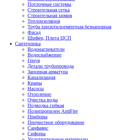
Потлочные системы
Строительная сетка
Строительная химия
Теплоизоляция
Труба хризотилцементная безнапорная
Фасад
Шифер, Плита ЦСП
Сантехника
Водонагреватели
Водоснабжение
Генуя
Детали трубопровода
Запорная арматура
Канализация
Краны
Насосы
Отопление
Очистка воды
Подводка гибкая
Полипропилен AntiFire
Приборы
Прочистное оборудование
Санфаянс
Сифоны
Уплотнительные материалы