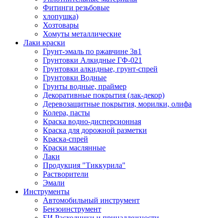
Фитинги резьбовые
хлопушка)
Хозтовары
Хомуты металлические
Лаки краски
Грунт-эмаль по ржавчине 3в1
Грунтовки Алкидные ГФ-021
Грунтовки алкидные, грунт-спрей
Грунтовки Водные
Грунты водные, праймер
Декоративные покрытия (лак-декор)
Деревозащитные покрытия, морилки, олифа
Колера, пасты
Краска водно-дисперсионная
Краска для дорожной разметки
Краска-спрей
Краски маслянные
Лаки
Продукция "Тиккурила"
Растворители
Эмали
Инструменты
Автомобильный инструмент
Бензоинструмент
БИ.Расходники и принадлежности