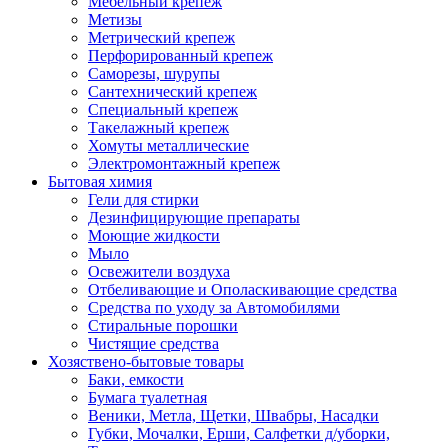
Мебельный крепеж
Метизы
Метрический крепеж
Перфорированный крепеж
Саморезы, шурупы
Сантехнический крепеж
Специальный крепеж
Такелажный крепеж
Хомуты металлические
Электромонтажный крепеж
Бытовая химия
Гели для стирки
Дезинфицирующие препараты
Моющие жидкости
Мыло
Освежители воздуха
Отбеливающие и Ополаскивающие средства
Средства по уходу за Автомобилями
Стиральные порошки
Чистящие средства
Хозяствено-бытовые товары
Баки, емкости
Бумага туалетная
Веники, Метла, Щетки, Швабры, Насадки
Губки, Мочалки, Ерши, Салфетки д/уборки,