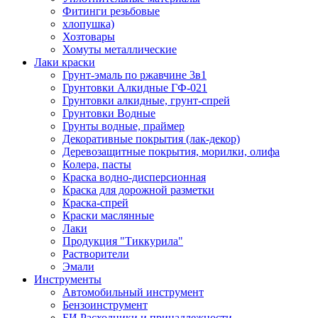
Фитинги резьбовые
хлопушка)
Хозтовары
Хомуты металлические
Лаки краски
Грунт-эмаль по ржавчине 3в1
Грунтовки Алкидные ГФ-021
Грунтовки алкидные, грунт-спрей
Грунтовки Водные
Грунты водные, праймер
Декоративные покрытия (лак-декор)
Деревозащитные покрытия, морилки, олифа
Колера, пасты
Краска водно-дисперсионная
Краска для дорожной разметки
Краска-спрей
Краски маслянные
Лаки
Продукция "Тиккурила"
Растворители
Эмали
Инструменты
Автомобильный инструмент
Бензоинструмент
БИ.Расходники и принадлежности