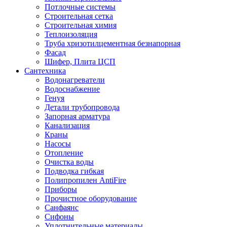
Потлочные системы
Строительная сетка
Строительная химия
Теплоизоляция
Труба хризотилцементная безнапорная
Фасад
Шифер, Плита ЦСП
Сантехника
Водонагреватели
Водоснабжение
Генуя
Детали трубопровода
Запорная арматура
Канализация
Краны
Насосы
Отопление
Очистка воды
Подводка гибкая
Полипропилен AntiFire
Приборы
Прочистное оборудование
Санфаянс
Сифоны
Уплотнительные материалы