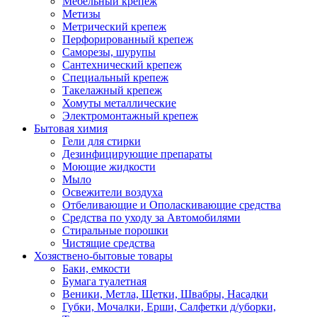
Мебельный крепеж
Метизы
Метрический крепеж
Перфорированный крепеж
Саморезы, шурупы
Сантехнический крепеж
Специальный крепеж
Такелажный крепеж
Хомуты металлические
Электромонтажный крепеж
Бытовая химия
Гели для стирки
Дезинфицирующие препараты
Моющие жидкости
Мыло
Освежители воздуха
Отбеливающие и Ополаскивающие средства
Средства по уходу за Автомобилями
Стиральные порошки
Чистящие средства
Хозяствено-бытовые товары
Баки, емкости
Бумага туалетная
Веники, Метла, Щетки, Швабры, Насадки
Губки, Мочалки, Ерши, Салфетки д/уборки,