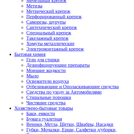
Мебельный крепеж
Метизы
Метрический крепеж
Перфорированный крепеж
Саморезы, шурупы
Сантехнический крепеж
Специальный крепеж
Такелажный крепеж
Хомуты металлические
Электромонтажный крепеж
Бытовая химия
Гели для стирки
Дезинфицирующие препараты
Моющие жидкости
Мыло
Освежители воздуха
Отбеливающие и Ополаскивающие средства
Средства по уходу за Автомобилями
Стиральные порошки
Чистящие средства
Хозяствено-бытовые товары
Баки, емкости
Бумага туалетная
Веники, Метла, Щетки, Швабры, Насадки
Губки, Мочалки, Ерши, Салфетки д/уборки,