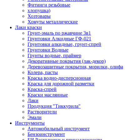
Фитинги резьбовые
хлопушка)
Хозтовары
Хомуты металлические
Лаки краски
Грунт-эмаль по ржавчине 3в1
Грунтовки Алкидные ГФ-021
Грунтовки алкидные, грунт-спрей
Грунтовки Водные
Грунты водные, праймер
Декоративные покрытия (лак-декор)
Деревозащитные покрытия, морилки, олифа
Колера, пасты
Краска водно-дисперсионная
Краска для дорожной разметки
Краска-спрей
Краски маслянные
Лаки
Продукция "Тиккурила"
Растворители
Эмали
Инструменты
Автомобильный инструмент
Бензоинструмент
БИ.Расходники и принадлежности