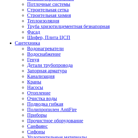
Потлочные системы
Строительная сетка
Строительная химия
Теплоизоляция
Труба хризотилцементная безнапорная
Фасад
Шифер, Плита ЦСП
Сантехника
Водонагреватели
Водоснабжение
Генуя
Детали трубопровода
Запорная арматура
Канализация
Краны
Насосы
Отопление
Очистка воды
Подводка гибкая
Полипропилен AntiFire
Приборы
Прочистное оборудование
Санфаянс
Сифоны
Уплотнительные материалы