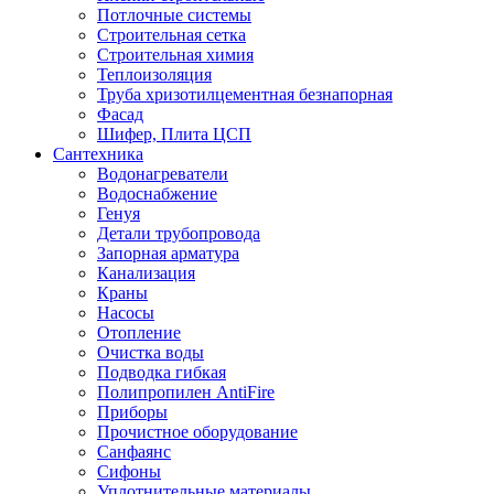
Потлочные системы
Строительная сетка
Строительная химия
Теплоизоляция
Труба хризотилцементная безнапорная
Фасад
Шифер, Плита ЦСП
Сантехника
Водонагреватели
Водоснабжение
Генуя
Детали трубопровода
Запорная арматура
Канализация
Краны
Насосы
Отопление
Очистка воды
Подводка гибкая
Полипропилен AntiFire
Приборы
Прочистное оборудование
Санфаянс
Сифоны
Уплотнительные материалы