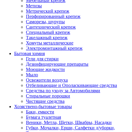
Мебельный крепеж
Метизы
Метрический крепеж
Перфорированный крепеж
Саморезы, шурупы
Сантехнический крепеж
Специальный крепеж
Такелажный крепеж
Хомуты металлические
Электромонтажный крепеж
Бытовая химия
Гели для стирки
Дезинфицирующие препараты
Моющие жидкости
Мыло
Освежители воздуха
Отбеливающие и Ополаскивающие средства
Средства по уходу за Автомобилями
Стиральные порошки
Чистящие средства
Хозяствено-бытовые товары
Баки, емкости
Бумага туалетная
Веники, Метла, Щетки, Швабры, Насадки
Губки, Мочалки, Ерши, Салфетки д/уборки,