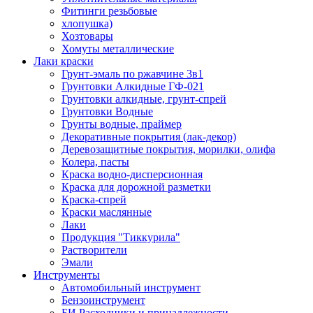
Фитинги резьбовые
хлопушка)
Хозтовары
Хомуты металлические
Лаки краски
Грунт-эмаль по ржавчине 3в1
Грунтовки Алкидные ГФ-021
Грунтовки алкидные, грунт-спрей
Грунтовки Водные
Грунты водные, праймер
Декоративные покрытия (лак-декор)
Деревозащитные покрытия, морилки, олифа
Колера, пасты
Краска водно-дисперсионная
Краска для дорожной разметки
Краска-спрей
Краски маслянные
Лаки
Продукция "Тиккурила"
Растворители
Эмали
Инструменты
Автомобильный инструмент
Бензоинструмент
БИ.Расходники и принадлежности