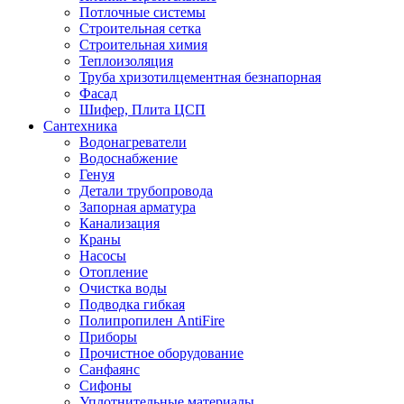
Потлочные системы
Строительная сетка
Строительная химия
Теплоизоляция
Труба хризотилцементная безнапорная
Фасад
Шифер, Плита ЦСП
Сантехника
Водонагреватели
Водоснабжение
Генуя
Детали трубопровода
Запорная арматура
Канализация
Краны
Насосы
Отопление
Очистка воды
Подводка гибкая
Полипропилен AntiFire
Приборы
Прочистное оборудование
Санфаянс
Сифоны
Уплотнительные материалы