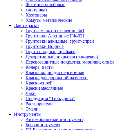
Фитинги резьбовые
хлопушка)
Хозтовары
Хомуты металлические
Лаки краски
Грунт-эмаль по ржавчине 3в1
Грунтовки Алкидные ГФ-021
Грунтовки алкидные, грунт-спрей
Грунтовки Водные
Грунты водные, праймер
Декоративные покрытия (лак-декор)
Деревозащитные покрытия, морилки, олифа
Колера, пасты
Краска водно-дисперсионная
Краска для дорожной разметки
Краска-спрей
Краски маслянные
Лаки
Продукция "Тиккурила"
Растворители
Эмали
Инструменты
Автомобильный инструмент
Бензоинструмент
БИ.Расходники и принадлежности