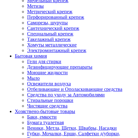
Мебельный крепеж
Метизы
Метрический крепеж
Перфорированный крепеж
Саморезы, шурупы
Сантехнический крепеж
Специальный крепеж
Такелажный крепеж
Хомуты металлические
Электромонтажный крепеж
Бытовая химия
Гели для стирки
Дезинфицирующие препараты
Моющие жидкости
Мыло
Освежители воздуха
Отбеливающие и Ополаскивающие средства
Средства по уходу за Автомобилями
Стиральные порошки
Чистящие средства
Хозяствено-бытовые товары
Баки, емкости
Бумага туалетная
Веники, Метла, Щетки, Швабры, Насадки
Губки, Мочалки, Ерши, Салфетки д/уборки,