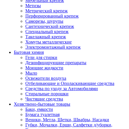
Мебельный крепеж
Метизы
Метрический крепеж
Перфорированный крепеж
Саморезы, шурупы
Сантехнический крепеж
Специальный крепеж
Такелажный крепеж
Хомуты металлические
Электромонтажный крепеж
Бытовая химия
Гели для стирки
Дезинфицирующие препараты
Моющие жидкости
Мыло
Освежители воздуха
Отбеливающие и Ополаскивающие средства
Средства по уходу за Автомобилями
Стиральные порошки
Чистящие средства
Хозяствено-бытовые товары
Баки, емкости
Бумага туалетная
Веники, Метла, Щетки, Швабры, Насадки
Губки, Мочалки, Ерши, Салфетки д/уборки,