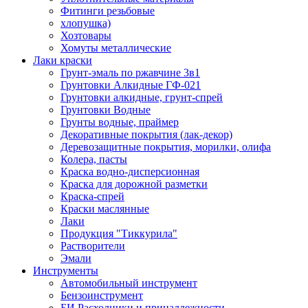
Фитинги резьбовые
хлопушка)
Хозтовары
Хомуты металлические
Лаки краски
Грунт-эмаль по ржавчине 3в1
Грунтовки Алкидные ГФ-021
Грунтовки алкидные, грунт-спрей
Грунтовки Водные
Грунты водные, праймер
Декоративные покрытия (лак-декор)
Деревозащитные покрытия, морилки, олифа
Колера, пасты
Краска водно-дисперсионная
Краска для дорожной разметки
Краска-спрей
Краски маслянные
Лаки
Продукция "Тиккурила"
Растворители
Эмали
Инструменты
Автомобильный инструмент
Бензоинструмент
БИ.Расходники и принадлежности