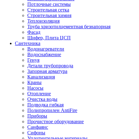
Потлочные системы
Строительная сетка
Строительная химия
Теплоизоляция
Труба хризотилцементная безнапорная
Фасад
Шифер, Плита ЦСП
Сантехника
Водонагреватели
Водоснабжение
Генуя
Детали трубопровода
Запорная арматура
Канализация
Краны
Насосы
Отопление
Очистка воды
Подводка гибкая
Полипропилен AntiFire
Приборы
Прочистное оборудование
Санфаянс
Сифоны
Уплотнительные материалы