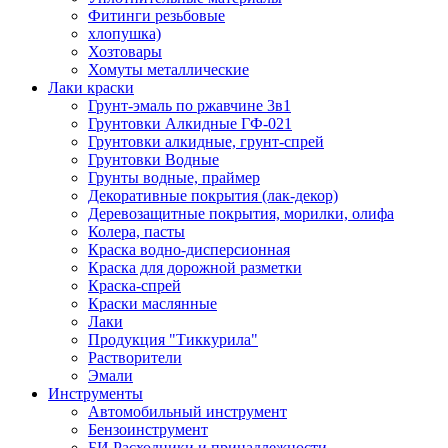
Фитинги резьбовые
хлопушка)
Хозтовары
Хомуты металлические
Лаки краски
Грунт-эмаль по ржавчине 3в1
Грунтовки Алкидные ГФ-021
Грунтовки алкидные, грунт-спрей
Грунтовки Водные
Грунты водные, праймер
Декоративные покрытия (лак-декор)
Деревозащитные покрытия, морилки, олифа
Колера, пасты
Краска водно-дисперсионная
Краска для дорожной разметки
Краска-спрей
Краски маслянные
Лаки
Продукция "Тиккурила"
Растворители
Эмали
Инструменты
Автомобильный инструмент
Бензоинструмент
БИ.Расходники и принадлежности