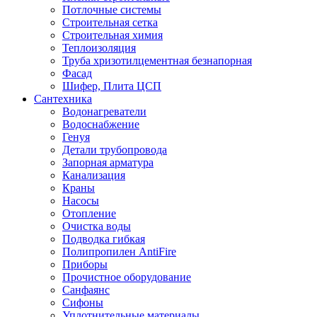
Потлочные системы
Строительная сетка
Строительная химия
Теплоизоляция
Труба хризотилцементная безнапорная
Фасад
Шифер, Плита ЦСП
Сантехника
Водонагреватели
Водоснабжение
Генуя
Детали трубопровода
Запорная арматура
Канализация
Краны
Насосы
Отопление
Очистка воды
Подводка гибкая
Полипропилен AntiFire
Приборы
Прочистное оборудование
Санфаянс
Сифоны
Уплотнительные материалы