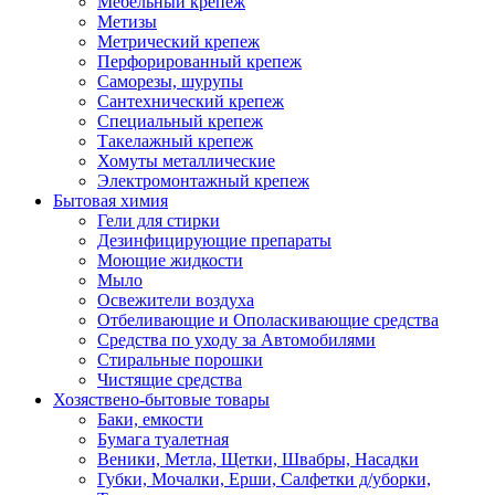
Мебельный крепеж
Метизы
Метрический крепеж
Перфорированный крепеж
Саморезы, шурупы
Сантехнический крепеж
Специальный крепеж
Такелажный крепеж
Хомуты металлические
Электромонтажный крепеж
Бытовая химия
Гели для стирки
Дезинфицирующие препараты
Моющие жидкости
Мыло
Освежители воздуха
Отбеливающие и Ополаскивающие средства
Средства по уходу за Автомобилями
Стиральные порошки
Чистящие средства
Хозяствено-бытовые товары
Баки, емкости
Бумага туалетная
Веники, Метла, Щетки, Швабры, Насадки
Губки, Мочалки, Ерши, Салфетки д/уборки,