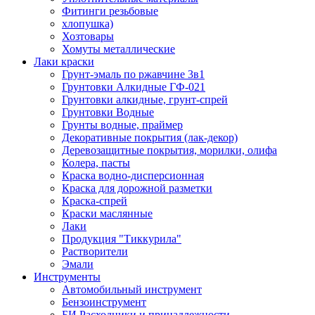
Фитинги резьбовые
хлопушка)
Хозтовары
Хомуты металлические
Лаки краски
Грунт-эмаль по ржавчине 3в1
Грунтовки Алкидные ГФ-021
Грунтовки алкидные, грунт-спрей
Грунтовки Водные
Грунты водные, праймер
Декоративные покрытия (лак-декор)
Деревозащитные покрытия, морилки, олифа
Колера, пасты
Краска водно-дисперсионная
Краска для дорожной разметки
Краска-спрей
Краски маслянные
Лаки
Продукция "Тиккурила"
Растворители
Эмали
Инструменты
Автомобильный инструмент
Бензоинструмент
БИ.Расходники и принадлежности