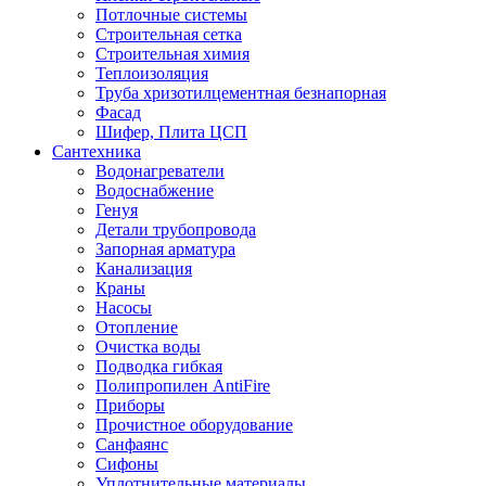
Потлочные системы
Строительная сетка
Строительная химия
Теплоизоляция
Труба хризотилцементная безнапорная
Фасад
Шифер, Плита ЦСП
Сантехника
Водонагреватели
Водоснабжение
Генуя
Детали трубопровода
Запорная арматура
Канализация
Краны
Насосы
Отопление
Очистка воды
Подводка гибкая
Полипропилен AntiFire
Приборы
Прочистное оборудование
Санфаянс
Сифоны
Уплотнительные материалы