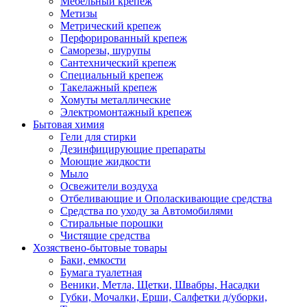
Мебельный крепеж
Метизы
Метрический крепеж
Перфорированный крепеж
Саморезы, шурупы
Сантехнический крепеж
Специальный крепеж
Такелажный крепеж
Хомуты металлические
Электромонтажный крепеж
Бытовая химия
Гели для стирки
Дезинфицирующие препараты
Моющие жидкости
Мыло
Освежители воздуха
Отбеливающие и Ополаскивающие средства
Средства по уходу за Автомобилями
Стиральные порошки
Чистящие средства
Хозяствено-бытовые товары
Баки, емкости
Бумага туалетная
Веники, Метла, Щетки, Швабры, Насадки
Губки, Мочалки, Ерши, Салфетки д/уборки,