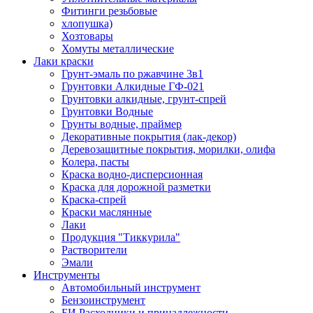
Фитинги резьбовые
хлопушка)
Хозтовары
Хомуты металлические
Лаки краски
Грунт-эмаль по ржавчине 3в1
Грунтовки Алкидные ГФ-021
Грунтовки алкидные, грунт-спрей
Грунтовки Водные
Грунты водные, праймер
Декоративные покрытия (лак-декор)
Деревозащитные покрытия, морилки, олифа
Колера, пасты
Краска водно-дисперсионная
Краска для дорожной разметки
Краска-спрей
Краски маслянные
Лаки
Продукция "Тиккурила"
Растворители
Эмали
Инструменты
Автомобильный инструмент
Бензоинструмент
БИ.Расходники и принадлежности