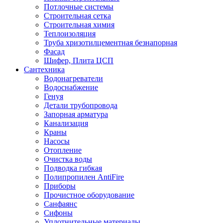
Потлочные системы
Строительная сетка
Строительная химия
Теплоизоляция
Труба хризотилцементная безнапорная
Фасад
Шифер, Плита ЦСП
Сантехника
Водонагреватели
Водоснабжение
Генуя
Детали трубопровода
Запорная арматура
Канализация
Краны
Насосы
Отопление
Очистка воды
Подводка гибкая
Полипропилен AntiFire
Приборы
Прочистное оборудование
Санфаянс
Сифоны
Уплотнительные материалы