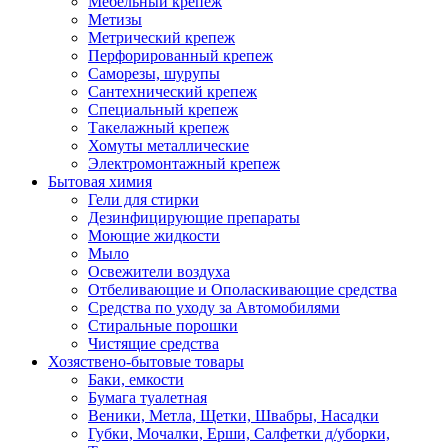
Мебельный крепеж
Метизы
Метрический крепеж
Перфорированный крепеж
Саморезы, шурупы
Сантехнический крепеж
Специальный крепеж
Такелажный крепеж
Хомуты металлические
Электромонтажный крепеж
Бытовая химия
Гели для стирки
Дезинфицирующие препараты
Моющие жидкости
Мыло
Освежители воздуха
Отбеливающие и Ополаскивающие средства
Средства по уходу за Автомобилями
Стиральные порошки
Чистящие средства
Хозяствено-бытовые товары
Баки, емкости
Бумага туалетная
Веники, Метла, Щетки, Швабры, Насадки
Губки, Мочалки, Ерши, Салфетки д/уборки,