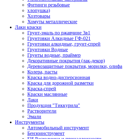
Фитинги резьбовые
хлопушка)
Хозтовары
Хомуты металлические
Лаки краски
Грунт-эмаль по ржавчине 3в1
Грунтовки Алкидные ГФ-021
Грунтовки алкидные, грунт-спрей
Грунтовки Водные
Грунты водные, праймер
Декоративные покрытия (лак-декор)
Деревозащитные покрытия, морилки, олифа
Колера, пасты
Краска водно-дисперсионная
Краска для дорожной разметки
Краска-спрей
Краски маслянные
Лаки
Продукция "Тиккурила"
Растворители
Эмали
Инструменты
Автомобильный инструмент
Бензоинструмент
БИ.Расходники и принадлежности