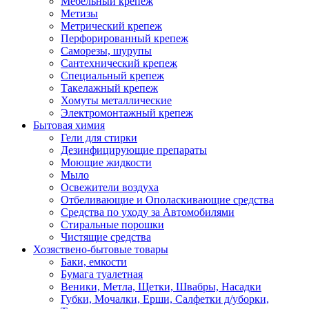
Мебельный крепеж
Метизы
Метрический крепеж
Перфорированный крепеж
Саморезы, шурупы
Сантехнический крепеж
Специальный крепеж
Такелажный крепеж
Хомуты металлические
Электромонтажный крепеж
Бытовая химия
Гели для стирки
Дезинфицирующие препараты
Моющие жидкости
Мыло
Освежители воздуха
Отбеливающие и Ополаскивающие средства
Средства по уходу за Автомобилями
Стиральные порошки
Чистящие средства
Хозяствено-бытовые товары
Баки, емкости
Бумага туалетная
Веники, Метла, Щетки, Швабры, Насадки
Губки, Мочалки, Ерши, Салфетки д/уборки,