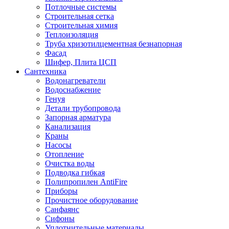
Потлочные системы
Строительная сетка
Строительная химия
Теплоизоляция
Труба хризотилцементная безнапорная
Фасад
Шифер, Плита ЦСП
Сантехника
Водонагреватели
Водоснабжение
Генуя
Детали трубопровода
Запорная арматура
Канализация
Краны
Насосы
Отопление
Очистка воды
Подводка гибкая
Полипропилен AntiFire
Приборы
Прочистное оборудование
Санфаянс
Сифоны
Уплотнительные материалы