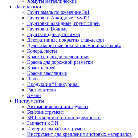
Хомуты металлические
Лаки краски
Грунт-эмаль по ржавчине 3в1
Грунтовки Алкидные ГФ-021
Грунтовки алкидные, грунт-спрей
Грунтовки Водные
Грунты водные, праймер
Декоративные покрытия (лак-декор)
Деревозащитные покрытия, морилки, олифа
Колера, пасты
Краска водно-дисперсионная
Краска для дорожной разметки
Краска-спрей
Краски маслянные
Лаки
Продукция "Тиккурила"
Растворители
Эмали
Инструменты
Автомобильный инструмент
Бензоинструмент
БИ.Расходники и принадлежности
Запчасти к ЭИ
Измерительный инструмент
Инструмент для крепления листовых материалов