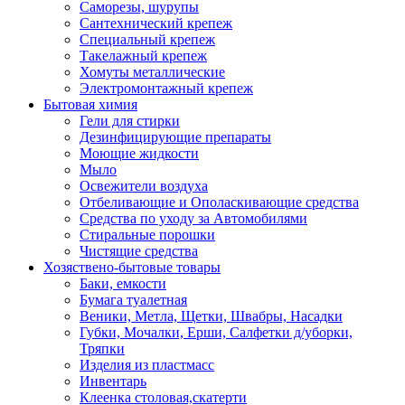
Саморезы, шурупы
Сантехнический крепеж
Специальный крепеж
Такелажный крепеж
Хомуты металлические
Электромонтажный крепеж
Бытовая химия
Гели для стирки
Дезинфицирующие препараты
Моющие жидкости
Мыло
Освежители воздуха
Отбеливающие и Ополаскивающие средства
Средства по уходу за Автомобилями
Стиральные порошки
Чистящие средства
Хозяствено-бытовые товары
Баки, емкости
Бумага туалетная
Веники, Метла, Щетки, Швабры, Насадки
Губки, Мочалки, Ерши, Салфетки д/уборки,
Тряпки
Изделия из пластмасс
Инвентарь
Клеенка столовая,скатерти