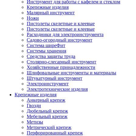
Инструмент для работы с кафелем и стеклом
Крепежные изделия
Малярный инструмент
Ножи
Пистолеты скелетные и клеевые
Пистолеты скелетные и клеевые
Расходники для электроинструмента
Садово-огородный инструмент
Система ширеФит
Системы хранения
Средства защиты труда
Столярно-слесарный инструмент
Хозяйственные принадлежности
Шлифовальные инструменты и материалы
Штукатурный инструмент
Электроинструмент
Электротехнические изделия
Крепежные изделия
Анкерный крепеж
Гвозди
Дюбельный крепеж
Мебельный крепеж
Метизы
Метрический крепеж
Перфорированный крепеж