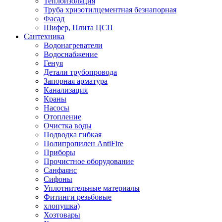
Теплоизоляция
Труба хризотилцементная безнапорная
Фасад
Шифер, Плита ЦСП
Сантехника
Водонагреватели
Водоснабжение
Генуя
Детали трубопровода
Запорная арматура
Канализация
Краны
Насосы
Отопление
Очистка воды
Подводка гибкая
Полипропилен AntiFire
Приборы
Прочистное оборудование
Санфаянс
Сифоны
Уплотнительные материалы
Фитинги резьбовые
хлопушка)
Хозтовары