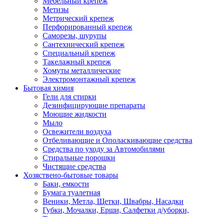
Мебельный крепеж
Метизы
Метрический крепеж
Перфорированный крепеж
Саморезы, шурупы
Сантехнический крепеж
Специальный крепеж
Такелажный крепеж
Хомуты металлические
Электромонтажный крепеж
Бытовая химия
Гели для стирки
Дезинфицирующие препараты
Моющие жидкости
Мыло
Освежители воздуха
Отбеливающие и Ополаскивающие средства
Средства по уходу за Автомобилями
Стиральные порошки
Чистящие средства
Хозяствено-бытовые товары
Баки, емкости
Бумага туалетная
Веники, Метла, Щетки, Швабры, Насадки
Губки, Мочалки, Ерши, Салфетки д/уборки,