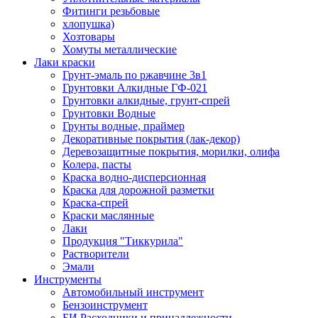
Фитинги резьбовые
хлопушка)
Хозтовары
Хомуты металлические
Лаки краски
Грунт-эмаль по ржавчине 3в1
Грунтовки Алкидные ГФ-021
Грунтовки алкидные, грунт-спрей
Грунтовки Водные
Грунты водные, праймер
Декоративные покрытия (лак-декор)
Деревозащитные покрытия, морилки, олифа
Колера, пасты
Краска водно-дисперсионная
Краска для дорожной разметки
Краска-спрей
Краски маслянные
Лаки
Продукция "Тиккурила"
Растворители
Эмали
Инструменты
Автомобильный инструмент
Бензоинструмент
БИ.Расходники и принадлежности