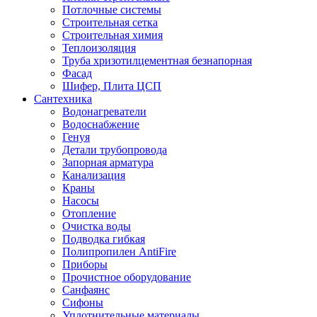
Потлочные системы
Строительная сетка
Строительная химия
Теплоизоляция
Труба хризотилцементная безнапорная
Фасад
Шифер, Плита ЦСП
Сантехника
Водонагреватели
Водоснабжение
Генуя
Детали трубопровода
Запорная арматура
Канализация
Краны
Насосы
Отопление
Очистка воды
Подводка гибкая
Полипропилен AntiFire
Приборы
Прочистное оборудование
Санфаянс
Сифоны
Уплотнительные материалы