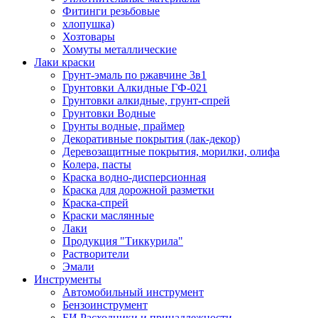
Фитинги резьбовые
хлопушка)
Хозтовары
Хомуты металлические
Лаки краски
Грунт-эмаль по ржавчине 3в1
Грунтовки Алкидные ГФ-021
Грунтовки алкидные, грунт-спрей
Грунтовки Водные
Грунты водные, праймер
Декоративные покрытия (лак-декор)
Деревозащитные покрытия, морилки, олифа
Колера, пасты
Краска водно-дисперсионная
Краска для дорожной разметки
Краска-спрей
Краски маслянные
Лаки
Продукция "Тиккурила"
Растворители
Эмали
Инструменты
Автомобильный инструмент
Бензоинструмент
БИ.Расходники и принадлежности