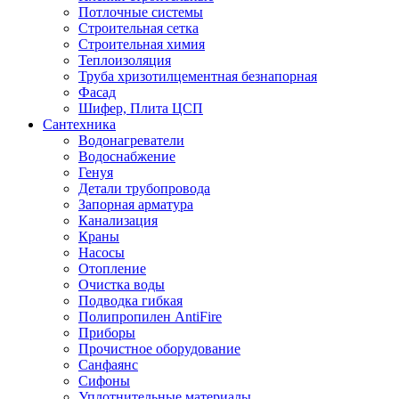
Потлочные системы
Строительная сетка
Строительная химия
Теплоизоляция
Труба хризотилцементная безнапорная
Фасад
Шифер, Плита ЦСП
Сантехника
Водонагреватели
Водоснабжение
Генуя
Детали трубопровода
Запорная арматура
Канализация
Краны
Насосы
Отопление
Очистка воды
Подводка гибкая
Полипропилен AntiFire
Приборы
Прочистное оборудование
Санфаянс
Сифоны
Уплотнительные материалы