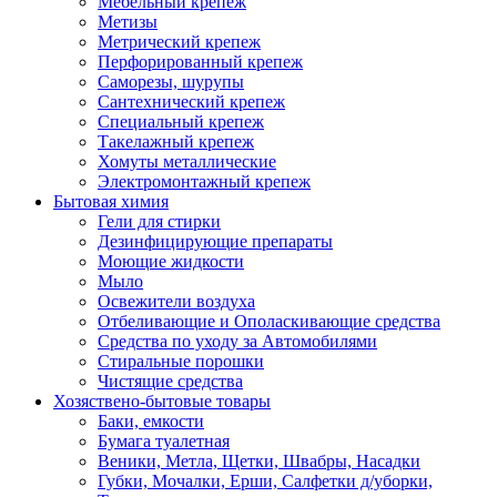
Мебельный крепеж
Метизы
Метрический крепеж
Перфорированный крепеж
Саморезы, шурупы
Сантехнический крепеж
Специальный крепеж
Такелажный крепеж
Хомуты металлические
Электромонтажный крепеж
Бытовая химия
Гели для стирки
Дезинфицирующие препараты
Моющие жидкости
Мыло
Освежители воздуха
Отбеливающие и Ополаскивающие средства
Средства по уходу за Автомобилями
Стиральные порошки
Чистящие средства
Хозяствено-бытовые товары
Баки, емкости
Бумага туалетная
Веники, Метла, Щетки, Швабры, Насадки
Губки, Мочалки, Ерши, Салфетки д/уборки,