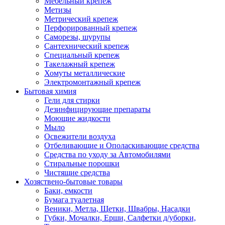
Мебельный крепеж
Метизы
Метрический крепеж
Перфорированный крепеж
Саморезы, шурупы
Сантехнический крепеж
Специальный крепеж
Такелажный крепеж
Хомуты металлические
Электромонтажный крепеж
Бытовая химия
Гели для стирки
Дезинфицирующие препараты
Моющие жидкости
Мыло
Освежители воздуха
Отбеливающие и Ополаскивающие средства
Средства по уходу за Автомобилями
Стиральные порошки
Чистящие средства
Хозяствено-бытовые товары
Баки, емкости
Бумага туалетная
Веники, Метла, Щетки, Швабры, Насадки
Губки, Мочалки, Ерши, Салфетки д/уборки,