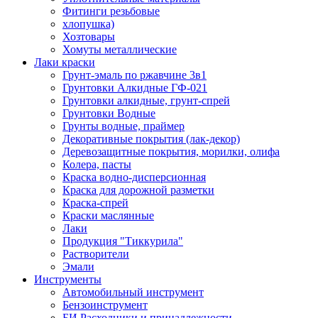
Фитинги резьбовые
хлопушка)
Хозтовары
Хомуты металлические
Лаки краски
Грунт-эмаль по ржавчине 3в1
Грунтовки Алкидные ГФ-021
Грунтовки алкидные, грунт-спрей
Грунтовки Водные
Грунты водные, праймер
Декоративные покрытия (лак-декор)
Деревозащитные покрытия, морилки, олифа
Колера, пасты
Краска водно-дисперсионная
Краска для дорожной разметки
Краска-спрей
Краски маслянные
Лаки
Продукция "Тиккурила"
Растворители
Эмали
Инструменты
Автомобильный инструмент
Бензоинструмент
БИ.Расходники и принадлежности