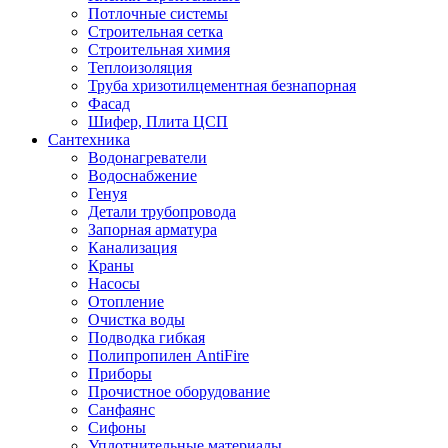
Потлочные системы
Строительная сетка
Строительная химия
Теплоизоляция
Труба хризотилцементная безнапорная
Фасад
Шифер, Плита ЦСП
Сантехника
Водонагреватели
Водоснабжение
Генуя
Детали трубопровода
Запорная арматура
Канализация
Краны
Насосы
Отопление
Очистка воды
Подводка гибкая
Полипропилен AntiFire
Приборы
Прочистное оборудование
Санфаянс
Сифоны
Уплотнительные материалы