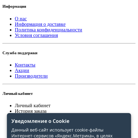
Информация
О нас
Информация о доставке
Политика конфиденциальности
Условия соглашения
Служба поддержки
Контакты
Акции
Производители
Личный кабинет
Личный кабинет
История заказа
Закладки
Уведомление о Cookie
Сравнение
Данный веб-сайт использует cookie-файлы
Интернет-сервисов «Яндекс.Метрика», в целях