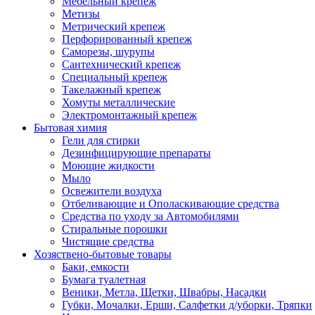
Мебельный крепеж
Метизы
Метрический крепеж
Перфорированный крепеж
Саморезы, шурупы
Сантехнический крепеж
Специальный крепеж
Такелажный крепеж
Хомуты металлические
Электромонтажный крепеж
Бытовая химия
Гели для стирки
Дезинфицирующие препараты
Моющие жидкости
Мыло
Освежители воздуха
Отбеливающие и Ополаскивающие средства
Средства по уходу за Автомобилями
Стиральные порошки
Чистящие средства
Хозяствено-бытовые товары
Баки, емкости
Бумага туалетная
Веники, Метла, Щетки, Швабры, Насадки
Губки, Мочалки, Ерши, Салфетки д/уборки, Тряпки