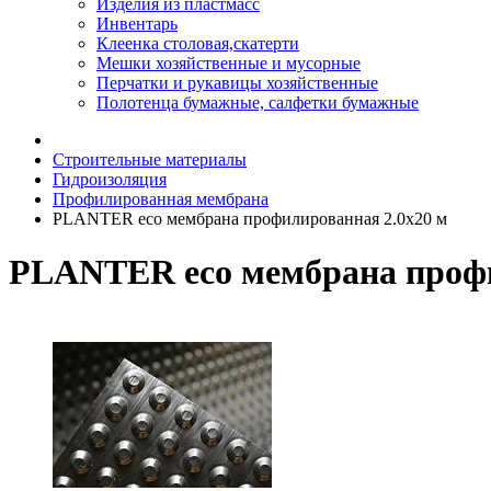
Изделия из пластмасс
Инвентарь
Клеенка столовая,скатерти
Мешки хозяйственные и мусорные
Перчатки и рукавицы хозяйственные
Полотенца бумажные, салфетки бумажные
Строительные материалы
Гидроизоляция
Профилированная мембрана
PLANTER eco мембрана профилированная 2.0х20 м
PLANTER eco мембрана профи