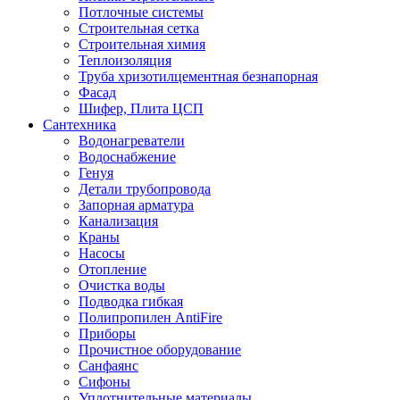
Потлочные системы
Строительная сетка
Строительная химия
Теплоизоляция
Труба хризотилцементная безнапорная
Фасад
Шифер, Плита ЦСП
Сантехника
Водонагреватели
Водоснабжение
Генуя
Детали трубопровода
Запорная арматура
Канализация
Краны
Насосы
Отопление
Очистка воды
Подводка гибкая
Полипропилен AntiFire
Приборы
Прочистное оборудование
Санфаянс
Сифоны
Уплотнительные материалы