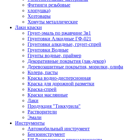
Фитинги резьбовые
хлопушка)
Хозтовары
Хомуты металлические
Лаки краски
Грунт-эмаль по ржавчине 3в1
Грунтовки Алкидные ГФ-021
Грунтовки алкидные, грунт-спрей
Грунтовки Водные
Грунты водные, праймер
Декоративные покрытия (лак-декор)
Деревозащитные покрытия, морилки, олифа
Колера, пасты
Краска водно-дисперсионная
Краска для дорожной разметки
Краска-спрей
Краски маслянные
Лаки
Продукция "Тиккурила"
Растворители
Эмали
Инструменты
Автомобильный инструмент
Бензоинструмент
БИ.Расходники и принадлежности