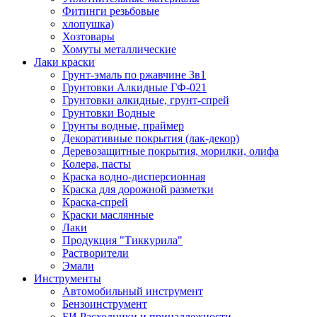
Фитинги резьбовые
хлопушка)
Хозтовары
Хомуты металлические
Лаки краски
Грунт-эмаль по ржавчине 3в1
Грунтовки Алкидные ГФ-021
Грунтовки алкидные, грунт-спрей
Грунтовки Водные
Грунты водные, праймер
Декоративные покрытия (лак-декор)
Деревозащитные покрытия, морилки, олифа
Колера, пасты
Краска водно-дисперсионная
Краска для дорожной разметки
Краска-спрей
Краски маслянные
Лаки
Продукция "Тиккурила"
Растворители
Эмали
Инструменты
Автомобильный инструмент
Бензоинструмент
БИ.Расходники и принадлежности