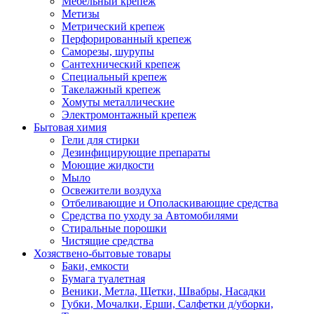
Мебельный крепеж
Метизы
Метрический крепеж
Перфорированный крепеж
Саморезы, шурупы
Сантехнический крепеж
Специальный крепеж
Такелажный крепеж
Хомуты металлические
Электромонтажный крепеж
Бытовая химия
Гели для стирки
Дезинфицирующие препараты
Моющие жидкости
Мыло
Освежители воздуха
Отбеливающие и Ополаскивающие средства
Средства по уходу за Автомобилями
Стиральные порошки
Чистящие средства
Хозяствено-бытовые товары
Баки, емкости
Бумага туалетная
Веники, Метла, Щетки, Швабры, Насадки
Губки, Мочалки, Ерши, Салфетки д/уборки,