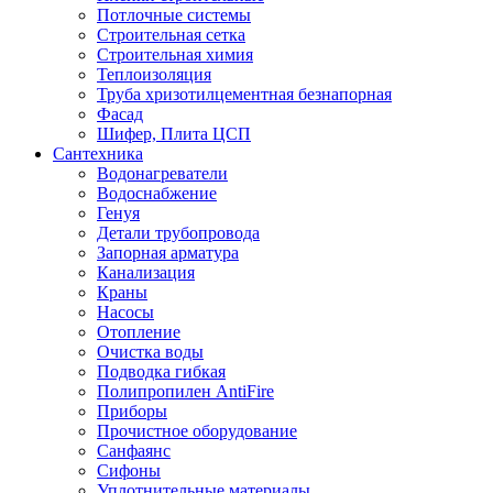
Потлочные системы
Строительная сетка
Строительная химия
Теплоизоляция
Труба хризотилцементная безнапорная
Фасад
Шифер, Плита ЦСП
Сантехника
Водонагреватели
Водоснабжение
Генуя
Детали трубопровода
Запорная арматура
Канализация
Краны
Насосы
Отопление
Очистка воды
Подводка гибкая
Полипропилен AntiFire
Приборы
Прочистное оборудование
Санфаянс
Сифоны
Уплотнительные материалы