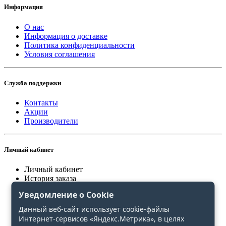
Информация
О нас
Информация о доставке
Политика конфиденциальности
Условия соглашения
Служба поддержки
Контакты
Акции
Производители
Личный кабинет
Личный кабинет
История заказа
Закладки
Уведомление о Cookie
Сравнение
Данный веб-сайт использует cookie-файлы
Интернет-сервисов «Яндекс.Метрика», в целях