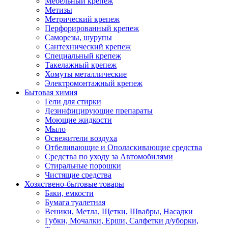
Мебельный крепеж
Метизы
Метрический крепеж
Перфорированный крепеж
Саморезы, шурупы
Сантехнический крепеж
Специальный крепеж
Такелажный крепеж
Хомуты металлические
Электромонтажный крепеж
Бытовая химия
Гели для стирки
Дезинфицирующие препараты
Моющие жидкости
Мыло
Освежители воздуха
Отбеливающие и Ополаскивающие средства
Средства по уходу за Автомобилями
Стиральные порошки
Чистящие средства
Хозяствено-бытовые товары
Баки, емкости
Бумага туалетная
Веники, Метла, Щетки, Швабры, Насадки
Губки, Мочалки, Ерши, Салфетки д/уборки,