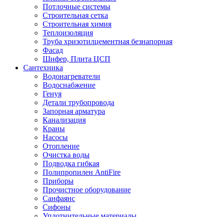
Потлочные системы
Строительная сетка
Строительная химия
Теплоизоляция
Труба хризотилцементная безнапорная
Фасад
Шифер, Плита ЦСП
Сантехника
Водонагреватели
Водоснабжение
Генуя
Детали трубопровода
Запорная арматура
Канализация
Краны
Насосы
Отопление
Очистка воды
Подводка гибкая
Полипропилен AntiFire
Приборы
Прочистное оборудование
Санфаянс
Сифоны
Уплотнительные материалы