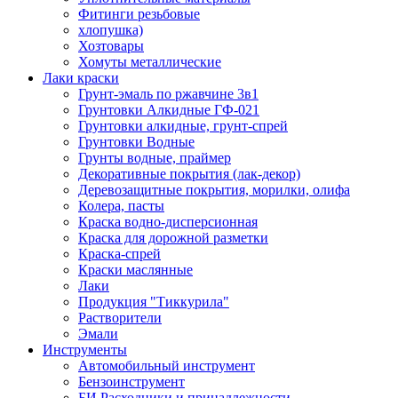
Фитинги резьбовые
хлопушка)
Хозтовары
Хомуты металлические
Лаки краски
Грунт-эмаль по ржавчине 3в1
Грунтовки Алкидные ГФ-021
Грунтовки алкидные, грунт-спрей
Грунтовки Водные
Грунты водные, праймер
Декоративные покрытия (лак-декор)
Деревозащитные покрытия, морилки, олифа
Колера, пасты
Краска водно-дисперсионная
Краска для дорожной разметки
Краска-спрей
Краски маслянные
Лаки
Продукция "Тиккурила"
Растворители
Эмали
Инструменты
Автомобильный инструмент
Бензоинструмент
БИ.Расходники и принадлежности